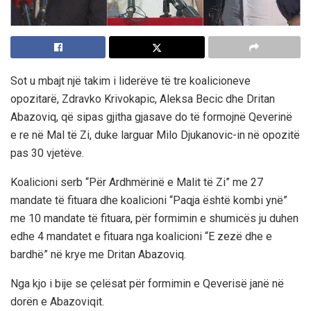
Sot u mbajt një takim i liderëve të tre koalicioneve
opozitarë, Zdravko Krivokapic, Aleksa Becic dhe Dritan
Abazoviq, që sipas gjitha gjasave do të formojnë Qeverinë
e re në Mal të Zi, duke larguar Milo Djukanovic-in në opozitë
pas 30 vjetëve.
Koalicioni serb “Për Ardhmërinë e Malit të Zi” me 27
mandate të fituara dhe koalicioni “Paqja është kombi ynë”
me 10 mandate të fituara, për formimin e shumicës ju duhen
edhe 4 mandatet e fituara nga koalicioni “E zezë dhe e
bardhë” në krye me Dritan Abazoviq.
Nga kjo i bije se çelësat për formimin e Qeverisë janë në
dorën e Abazoviqit.