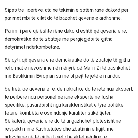
Sipas tre liderëve, ata në takimin e sotëm ranë dakord për
parimet mbi të cilat do të bazohet qeveria e ardhshme.
Parimi i parë që është rënë dakord është që qeveria e re,
demokratike do të zbatojë me përgjegjësi të gjitha
detyrimet ndërkombëtare.
Së dyti, që qeveria e re demokratike do të zbatojë të gjitha
reformat e nevojshme në mënyrë që Mali i Zi të bashkohet
me Bashkimin Evropian sa më shpejt të jetë e mundur.
Së treti, që qeveria e re, demokratike do të jetë nga ekspert,
te përbërë nga personel që janë ekspertë në fusha
specifike, pavarësisht nga karakteristikat e tyre politike,
fetare, kombëtare ose ndonjë karakteristikë tjetër.
Së katërti, qeveria e re do të angazhohet plotësisht në
respektimin e Kushtetutës dhe zbatimin e ligjit, me
ndryshime në të gjitha ligjet dhe aktet nënligjore