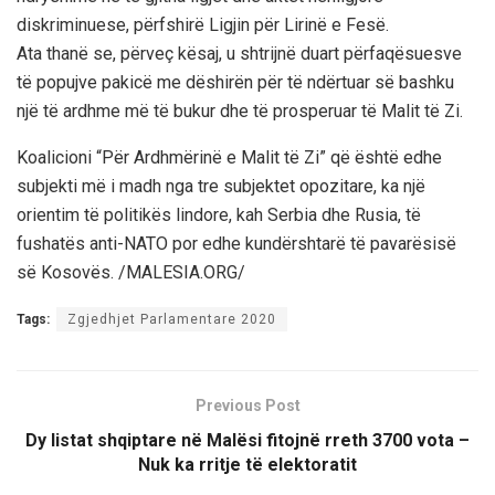
diskriminuese, përfshirë Ligjin për Lirinë e Fesë.
Ata thanë se, përveç kësaj, u shtrijnë duart përfaqësuesve
të popujve pakicë me dëshirën për të ndërtuar së bashku
një të ardhme më të bukur dhe të prosperuar të Malit të Zi.
Koalicioni “Për Ardhmërinë e Malit të Zi” që është edhe
subjekti më i madh nga tre subjektet opozitare, ka një
orientim të politikës lindore, kah Serbia dhe Rusia, të
fushatës anti-NATO por edhe kundërshtarë të pavarësisë
së Kosovës. /MALESIA.ORG/
Tags:
Zgjedhjet Parlamentare 2020
Previous Post
Dy listat shqiptare në Malësi fitojnë rreth 3700 vota –
Nuk ka rritje të elektoratit