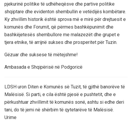
pjekurinë politike të udhëheqësve dhe partive politike
shqiptare dhe evidenton shembullin e vetëdijës kombëtare.
Ky zhvillim historik është sprova më e mirë për drejtuesit e
komunës dhe Forumit, që përmes bashkëpunimit dhe
bashkëjetesës shembullore me malazezët dhe grupet e
tjera etnike, të arrijnë sukses dhe prosperitet për Tuzin.
Gëzuar dhe suksese të mëtejshme!
Ambasada e Shqipërisë në Podgoricë
LDSH uron Diten e Komunës së Tuzit, të gjithë banorëve të
Malësisë. Si parti, e cila është pjesë e pushtetit, dhe e
përkushtuar zhvillimit të komunës sonë, ashtu si edhe deri
tani, do të jemi në shërbim të qytetarëve të Malësisë.
Urime