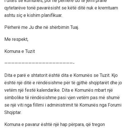
i ditës së komunës, por ne përherë do të jemi pranë
qytetarëve tonë pavarësisht se këtë ditë nuk e kremtuam
ashtu siç e kishim planifikuar.
Përherë me Ju dhe në shërbimin Tuaj.
Me respekt,
Komuna e Tuzit
————————————————————-
Dita e parë e shtatorit është dita e Komunës se Tuzit. Kjo
është një ditë e rëndësishme për të gjithë shqiptarët dhe jo
vetëm një festë kalendarike. Dita e Komunës mbart një
simbolike të rëndësishme pasi vjen vetëm pas më shumë
se një viti nga fillimi i administrimit të Komunës nga Forumi
Shqiptar.
Komuna e pavarur është një hap përpara, që tregon