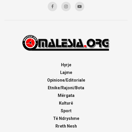
Hyrje
Lajme
Opinione/Editoriale
Etnike/Rajoni/Bota
Mërgata
Kulturë
Sport
Të Ndryshme
Rreth Nesh