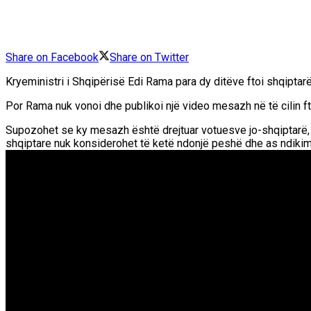
Share on Facebook
Share on Twitter
Kryeministri i Shqipërisë Edi Rama para dy ditëve ftoi shqiptar
Por Rama nuk vonoi dhe publikoi një video mesazh në të cilin ft
Supozohet se ky mesazh është drejtuar votuesve jo-shqiptarë, por
shqiptare nuk konsiderohet të ketë ndonjë peshë dhe as ndik