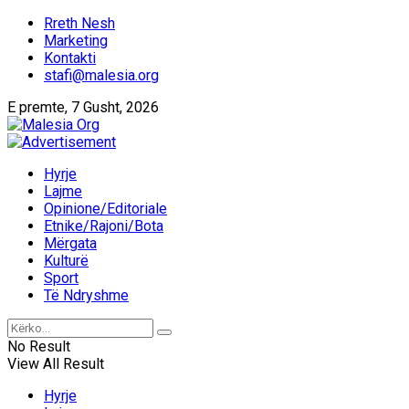
Rreth Nesh
Marketing
Kontakti
stafi@malesia.org
E premte, 7 Gusht, 2026
Hyrje
Lajme
Opinione/Editoriale
Etnike/Rajoni/Bota
Mërgata
Kulturë
Sport
Të Ndryshme
No Result
View All Result
Hyrje