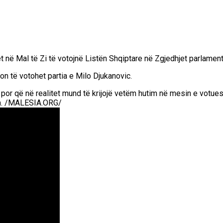
ët në Mal të Zi të votojnë Listën Shqiptare në Zgjedhjet parlamen
on të votohet partia e Milo Djukanovic.
 që në realitet mund të krijojë vetëm hutim në mesin e votuesve s
im. /MALESIA.ORG/