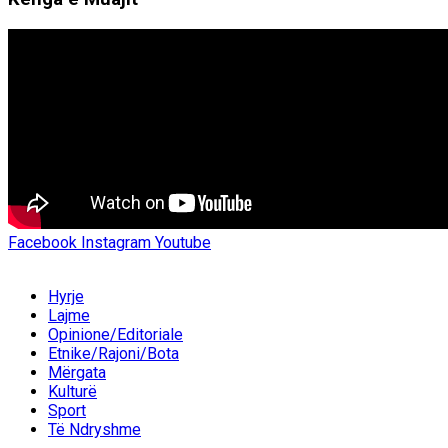
Facebook
Instagram
Youtube
Hyrje
Lajme
Opinione/Editoriale
Etnike/Rajoni/Bota
Mërgata
Kulturë
Sport
Të Ndryshme