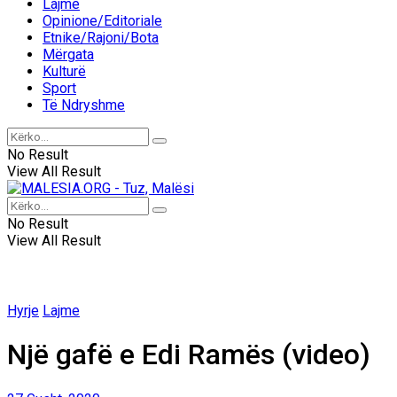
Lajme
Opinione/Editoriale
Etnike/Rajoni/Bota
Mërgata
Kulturë
Sport
Të Ndryshme
No Result
View All Result
No Result
View All Result
Hyrje
Lajme
Një gafë e Edi Ramës (video)