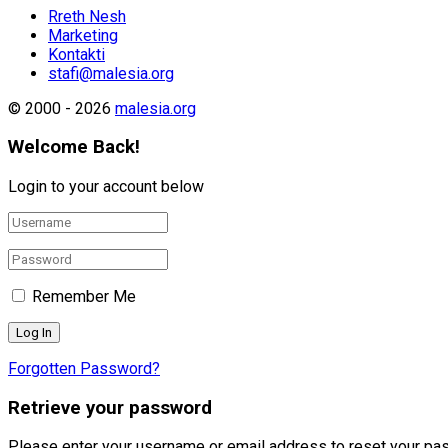
Rreth Nesh
Marketing
Kontakti
stafi@malesia.org
© 2000 - 2026
malesia.org
Welcome Back!
Login to your account below
Remember Me
Forgotten Password?
Retrieve your password
Please enter your username or email address to reset your pa