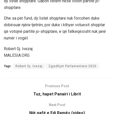
dy listat shqiptare. Gabon vetëm nëse voton partitë jo-
shqiptare.
Dhe sa për fund, dy listat shqiptare nuk forcohen duke
dobësuar njëra-tjetrën, por duke i kthyer votuesit shqiptar
që votojnë partitë jo-shqiptare, e që fatkeqësisht nuk janë
numër i vogël.
Robert Gj. Ivezaj
MALESIA.ORG
Tags:
Robert Gj. Ivezaj
Zgjedhjet Parlamentare 2020
Previous Post
Tuz, hapet Panairi i Librit
Next Post
Një gafë e Edi Ramës (video)