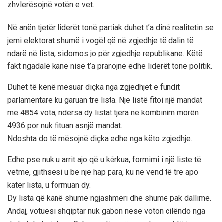
zhvlerësojnë votën e vet.
Në anën tjetër liderët tonë partiak duhet t’a dinë realitetin se
jemi elektorat shumë i vogël që në zgjedhje të dalin të
ndarë në lista, sidomos jo për zgjedhje republikane. Këtë
fakt ngadalë kanë nisë t’a pranojnë edhe liderët tonë politik.
Duhet të kenë mësuar diçka nga zgjedhjet e fundit
parlamentare ku garuan tre lista. Një listë fitoi një mandat
me 4854 vota, ndërsa dy listat tjera në kombinim morën
4936 por nuk fituan asnjë mandat.
Ndoshta do të mësojnë diçka edhe nga këto zgjedhje.
Edhe pse nuk u arrit ajo që u kërkua, formimi i një liste të
vetme, gjithsesi u bë një hap para, ku në vend të tre apo
katër lista, u formuan dy.
Dy lista që kanë shumë ngjashmëri dhe shumë pak dallime.
Andaj, votuesi shqiptar nuk gabon nëse voton cilëndo nga