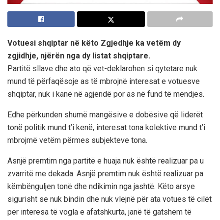
Votuesi shqiptar në këto Zgjedhje ka vetëm dy
zgjidhje, njërën nga dy listat shqiptare.
Partitë sllave dhe ato që vet-deklarohen si qytetare nuk
mund të përfaqësoje as të mbrojnë interesat e votuesve
shqiptar, nuk i kanë në agjendë por as në fund të mendjes.
Edhe përkunden shumë mangësive e dobësive që liderët
tonë politik mund t’i kenë, interesat tona kolektive mund t’i
mbrojmë vetëm përmes subjekteve tona.
Asnjë premtim nga partitë e huaja nuk është realizuar pa u
zvarritë me dekada. Asnjë premtim nuk është realizuar pa
këmbënguljen tonë dhe ndikimin nga jashtë. Këto arsye
sigurisht se nuk bindin dhe nuk vlejnë për ata votues të cilët
për interesa të vogla e afatshkurta, janë të gatshëm të