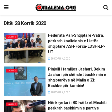
Ditë:
28 Korrik 2020
Federata Pan-Shqiptare-Vatra,
LAJME
përkrah koalicionin e Listës
shqiptare ASH-Forca-LDSH-LP-
UT
28 KORRIK, 2020
Pinjolli i familjes Jashari, Bekim
LAJME
Jashari përshëndet bashkimin e
shqiptarëve në Malin e Zi:
Bashkë për kombin!
28 KORRIK, 2020
Nënkryetari i BDI-së Izet Mexhiti
LAJME
përkrah bashkimin e partive