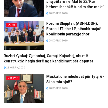
shqipëtare në Mal të Zi:”Kur
bëhemi bashkë tundim dhe male”
28 KORRIK, 2020
Forumi Shqiptar, (ASH-LDSH),
LAJME
Forca, UT dhe LP, nënshkruajnë
koalicionin parazgjedhor
28 KORRIK, 2020
Ruzhdi Gjokaj: Gjeloshaj, Camaj, Kajoshaj, shumë
LAJME
konstruktiv, heqin dorë nga kandidimet për deputet
28 KORRIK, 2020
Maskat dhe mbulesat për fytyrë-
MËRGATA
Si na mbrojnë?
28 KORRIK, 2020