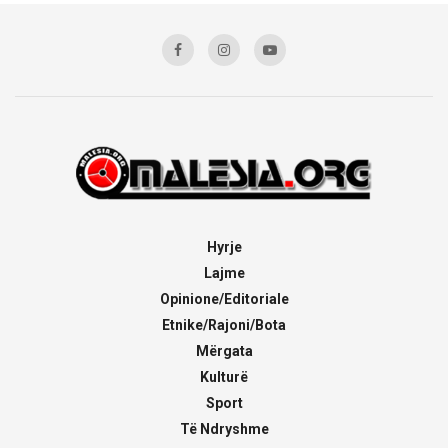
Hyrje
Lajme
Opinione/Editoriale
Etnike/Rajoni/Bota
Mërgata
Kulturë
Sport
Të Ndryshme