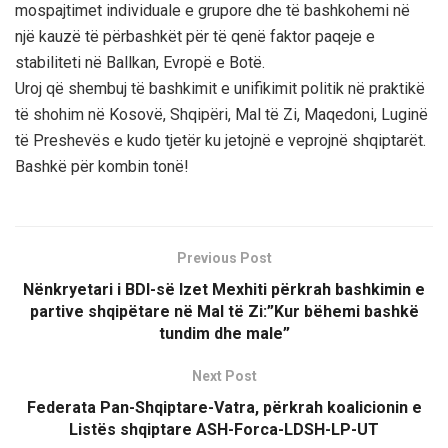
mospajtimet individuale e grupore dhe të bashkohemi në
një kauzë të përbashkët për të qenë faktor paqeje e
stabiliteti në Ballkan, Evropë e Botë.
Uroj që shembuj të bashkimit e unifikimit politik në praktikë
të shohim në Kosovë, Shqipëri, Mal të Zi, Maqedoni, Luginë
të Preshevës e kudo tjetër ku jetojnë e veprojnë shqiptarët.
Bashkë për kombin tonë!
Previous Post
Nënkryetari i BDI-së Izet Mexhiti përkrah bashkimin e
partive shqipëtare në Mal të Zi:”Kur bëhemi bashkë
tundim dhe male”
Next Post
Federata Pan-Shqiptare-Vatra, përkrah koalicionin e
Listës shqiptare ASH-Forca-LDSH-LP-UT