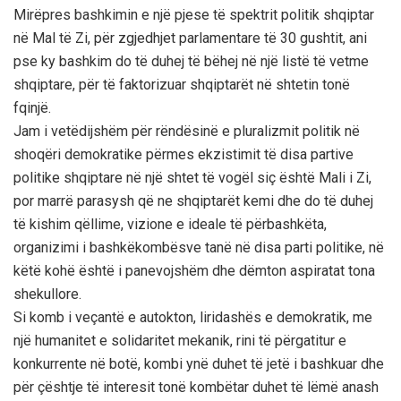
Mirëpres bashkimin e një pjese të spektrit politik shqiptar
në Mal të Zi, për zgjedhjet parlamentare të 30 gushtit, ani
pse ky bashkim do të duhej të bëhej në një listë të vetme
shqiptare, për të faktorizuar shqiptarët në shtetin tonë
fqinjë.
Jam i vetëdijshëm për rëndësinë e pluralizmit politik në
shoqëri demokratike përmes ekzistimit të disa partive
politike shqiptare në një shtet të vogël siç është Mali i Zi,
por marrë parasysh që ne shqiptarët kemi dhe do të duhej
të kishim qëllime, vizione e ideale të përbashkëta,
organizimi i bashkëkombësve tanë në disa parti politike, në
këtë kohë është i panevojshëm dhe dëmton aspiratat tona
shekullore.
Si komb i veçantë e autokton, liridashës e demokratik, me
një humanitet e solidaritet mekanik, rini të përgatitur e
konkurrente në botë, kombi ynë duhet të jetë i bashkuar dhe
për çështje të interesit tonë kombëtar duhet të lëmë anash