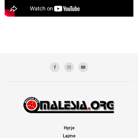
Hyrje
Lajme