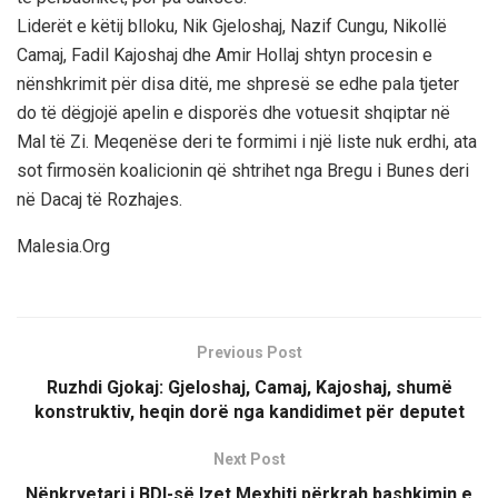
Liderët e këtij blloku, Nik Gjeloshaj, Nazif Cungu, Nikollë
Camaj, Fadil Kajoshaj dhe Amir Hollaj shtyn procesin e
nënshkrimit për disa ditë, me shpresë se edhe pala tjeter
do të dëgjojë apelin e disporës dhe votuesit shqiptar në
Mal të Zi. Meqenëse deri te formimi i një liste nuk erdhi, ata
sot firmosën koalicionin që shtrihet nga Bregu i Bunes deri
në Dacaj të Rozhajes.
Malesia.Org
Previous Post
Ruzhdi Gjokaj: Gjeloshaj, Camaj, Kajoshaj, shumë
konstruktiv, heqin dorë nga kandidimet për deputet
Next Post
Nënkryetari i BDI-së Izet Mexhiti përkrah bashkimin e