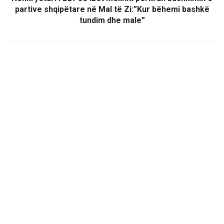
partive shqipëtare në Mal të Zi:”Kur bëhemi bashkë
tundim dhe male”