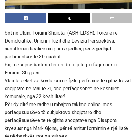
Sot në Ulqin, Forumi Shqiptar (ASH-LDSH), Forca e re
Demokratike, Unioni i Tuzit dhe Lëvizja Perspektiva,
nënshkruan koalicionin parazgjedhor, për zgjedhjet
parlamentare të 30 gushtit.
Siç mësojmë bartës i listës do të jetë përfaqësuesi i
Forumit Shqiptar.
Vlen të ceket se koalicioni në fjalë përfshinë të gjitha trevat
shqiptare në Mal të Zi, dhe përfaqësohet, në këshillet
komunale, nga 32 këshilltarë.
Për dy ditë me radhe u mbajten takime online, mes
perfaqesuesëve të subjekteve shqiptsre dhe
përfaqësuesëve te të gjitha shoqatave nga Diaspora,
kryesuar nga Mark Gjonaj, për të arritur formimin e një listë
të përbashkët, por pa sukses.