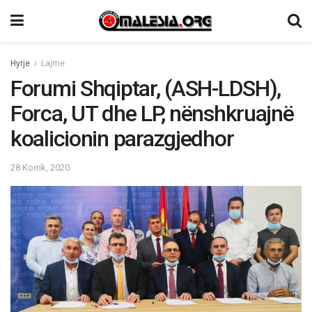
Hyrje
Lajme
Forumi Shqiptar, (ASH-LDSH),
Forca, UT dhe LP, nënshkruajnë
koalicionin parazgjedhor
28 Korrik, 2020