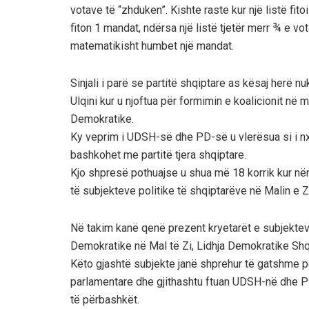
votave të “zhduken”. Kishte raste kur një listë fit
fiton 1 mandat, ndërsa një listë tjetër merr ¾ e v
matematikisht humbet një mandat.
Sinjali i parë se partitë shqiptare as kësaj herë n
Ulqini kur u njoftua për formimin e koalicionit në
Demokratike.
Ky veprim i UDSH-së dhe PD-së u vlerësua si i nxi
bashkohet me partitë tjera shqiptare.
Kjo shpresë pothuajse u shua më 18 korrik kur n
të subjekteve politike të shqiptarëve në Malin e Z
Në takim kanë qenë prezent kryetarët e subjekteve
Demokratike në Mal të Zi, Lidhja Demokratike Shqi
Këto gjashtë subjekte janë shprehur të gatshme p
parlamentare dhe gjithashtu ftuan UDSH-në dhe PD
të përbashkët.