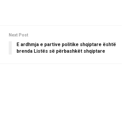
Next Post
E ardhmja e partive politike shqiptare është
brenda Listës së përbashkët shqiptare