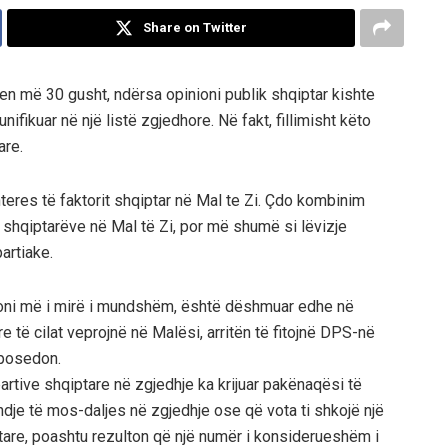
Share on Twitter
hen më 30 gusht, ndërsa opinioni publik shqiptar kishte
unifikuar në një listë zgjedhore. Në fakt, fillimisht këto
are.
nteres të faktorit shqiptar në Mal te Zi. Çdo kombinim
të shqiptarëve në Mal të Zi, por më shumë si lëvizje
artiake.
sioni më i mirë i mundshëm, është dëshmuar edhe në
are të cilat veprojnë në Malësi, arritën të fitojnë DPS-në
 posedon.
artive shqiptare në zgjedhje ka krijuar pakënaqësi të
indje të mos-daljes në zgjedhje ose që vota ti shkojë një
ptare, poashtu rezulton që një numër i konsiderueshëm i