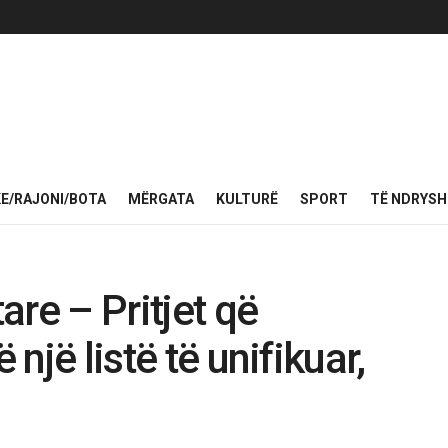
KE/RAJONI/BOTA
MËRGATA
KULTURË
SPORT
TË NDRYS
re – Pritjet që
 një listë të unifikuar,