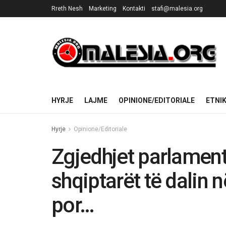
Rreth Nesh
Marketing
Kontakti
stafi@malesia.org
HYRJE
LAJME
OPINIONE/EDITORIALE
ETNI
Hyrje
Opinione/Editoriale
Zgjedhjet parlamenta
shqiptarët të dalin në
por…