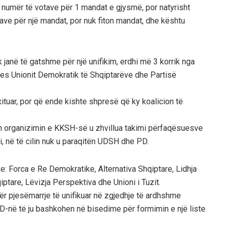
oi numër të votave për 1 mandat e gjysmë, por natyrisht
otave për një mandat, por nuk fiton mandat, dhe kështu
uk janë të gatshme për një unifikim, erdhi më 3 korrik nga
 mes Unionit Demokratik të Shqiptarëve dhe Partisë
tuar, por që ende kishte shpresë që ky koalicion të
ën organizimin e KKSH-së u zhvillua takimi përfaqësuesve
i, në të cilin nuk u paraqitën UDSH dhe PD.
: Forca e Re Demokratike, Alternativa Shqiptare, Lidhja
ptare, Lëvizja Perspektiva dhe Unioni i Tuzit.
ër pjesëmarrje të unifikuar në zgjedhje të ardhshme
-në të ju bashkohen në bisedime për formimin e një liste