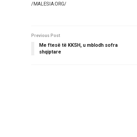
/MALESIA.ORG/
Previous Post
Me ftesë të KKSH, u mblodh sofra
shqiptare