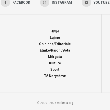
FACEBOOK
INSTAGRAM
YOUTUBE
Hyrje
Lajme
Opinione/Editoriale
Etnike/Rajoni/Bota
Mërgata
Kulturë
Sport
Të Ndryshme
© 2000 - 2026
malesia.org