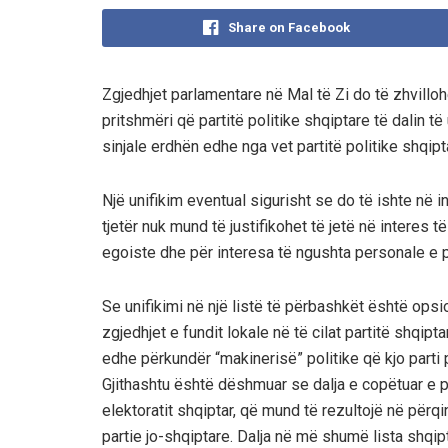
Share on Facebook
Zgjedhjet parlamentare në Mal të Zi do të zhvillo
pritshmëri që partitë politike shqiptare të dalin të 
sinjale erdhën edhe nga vet partitë politike shqipt
Një unifikim eventual sigurisht se do të ishte në i
tjetër nuk mund të justifikohet të jetë në interes 
egoiste dhe për interesa të ngushta personale e p
Se unifikimi në një listë të përbashkët është op
zgjedhjet e fundit lokale në të cilat partitë shqipt
edhe përkundër “makinerisë” politike që kjo parti
Gjithashtu është dëshmuar se dalja e copëtuar e p
elektoratit shqiptar, që mund të rezultojë në përq
partie jo-shqiptare. Dalja në më shumë lista shqi