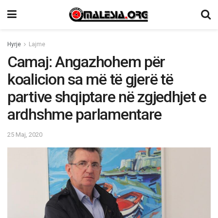
Hyrje
Lajme
Camaj: Angazhohem për
koalicion sa më të gjerë të
partive shqiptare në zgjedhjet e
ardhshme parlamentare
25 Maj, 2020