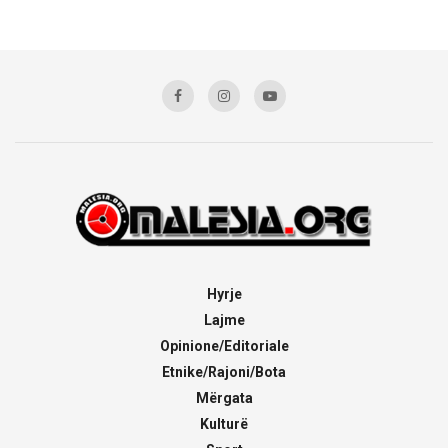
Hyrje
Lajme
Opinione/Editoriale
Etnike/Rajoni/Bota
Mërgata
Kulturë