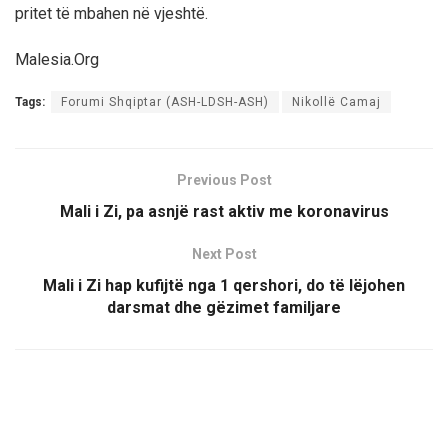
pritet të mbahen në vjeshtë.
Malesia.Org
Tags:
Forumi Shqiptar (ASH-LDSH-ASH)
Nikollë Camaj
Previous Post
Mali i Zi, pa asnjë rast aktiv me koronavirus
Next Post
​Mali i Zi hap kufijtë nga 1 qershori, do të lëjohen
darsmat dhe gëzimet familjare