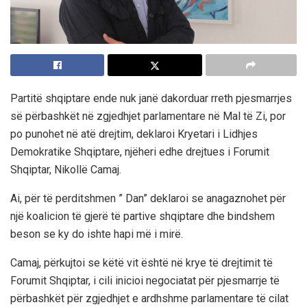
Partitë shqiptare ende nuk janë dakorduar rreth pjesmarrjes
së përbashkët në zgjedhjet parlamentare në Mal të Zi, por
po punohet në atë drejtim, deklaroi Kryetari i Lidhjes
Demokratike Shqiptare, njëheri edhe drejtues i Forumit
Shqiptar, Nikollë Camaj.
Ai, për të perditshmen ” Dan” deklaroi se anagaznohet për
një koalicion të gjerë të partive shqiptare dhe bindshem
beson se ky do ishte hapi më i mirë.
Camaj, përkujtoi se këtë vit është në krye të drejtimit të
Forumit Shqiptar, i cili inicioi negociatat për pjesmarrje të
përbashkët për zgjedhjet e ardhshme parlamentare të cilat