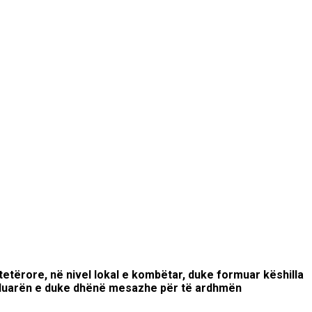
tetërore, në nivel lokal e kombëtar, duke f
ormuar këshilla
luarën e
duke dhënë mesazhe për të ardhmën