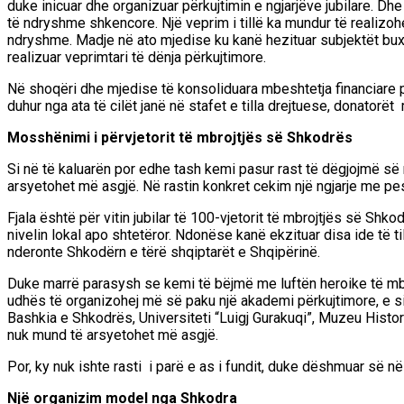
duke inicuar dhe organizuar përkujtimin e ngjarjëve jubilare. Dh
të ndryshme shkencore
. Një veprim i tillë ka mundur të realiz
ndryshme. Madje në ato mjedise ku
kanë hezituar subjektët bu
realizuar v
eprimtari të dënja përkujtimore.
Në shoqëri dhe mjedise të konsoliduara mbeshtetja financiare
p
duhur nga ata të cilët janë në stafet e tilla drejtuese
, donatorët
Mosshënimi i përvjetorit të mbro
j
tjës së Shkodrës
Si në të kaluarën por edhe tash kemi pasur rast të dëgjojmë së 
arsyetohet më asgjë.
Në rastin konkret cekim një ngjarje me pe
Fjala
është për
vitin jubilar të 100-vjetorit të m
brojtjës së Shko
nivelin lokal apo shtetëror. Ndonëse kanë ekzituar disa ide të ti
nderonte Shkodërn e tërë shqiptarët e Shqipërinë.
Duke marrë parasysh se kemi të bëjmë me luftën heroike të mbr
udhës të organizohej më së paku një akademi përkujtimore, e sid
Bashkia e Shkodrës, Universiteti “Luigj Gurakuqi”, Muzeu Histo
nuk mund të arsyetohet më asgjë.
Por, ky nuk ishte rasti i parë e as i fundit, du
ke dëshmuar së në 
Një organizim model nga Shkodra