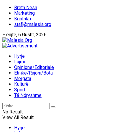
Rreth Nesh
Marketing
Kontakti
stafi@malesia.org
E enjte, 6 Gusht, 2026
Hyrje
Lajme
Opinione/Editoriale
Etnike/Rajoni/Bota
Mërgata
Kulturë
Sport
Të Ndryshme
No Result
View All Result
Hyrje