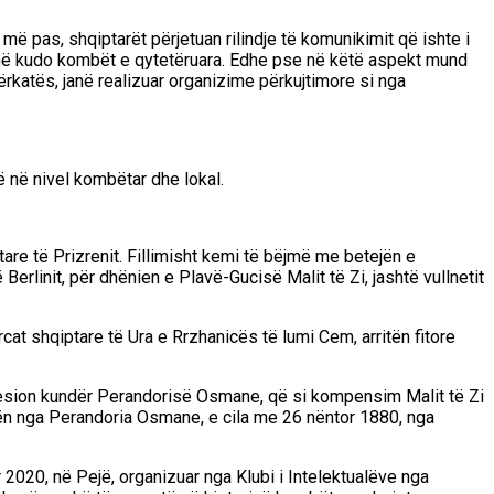
e më pas, shqipta
rët përjetuan rilindje të komunikimit që ishte i
ëjnë kudo kombët e qytetëruara. Edhe pse në këtë aspekt mund
përkatës, janë realizuar organizime përkujtimore si nga
 në nivel kombëtar dhe lokal.
tare të Prizrenit. Fillimisht kemi të bëjmë m
e betejën e
erlinit, për dhënien e Plavë-Gucisë Malit të Zi, jashtë vullnetit
orcat shqiptare të Ura e R
r
zhanicës të lumi Cem, arritën fitore
presion kundër Perandorisë Osmane, që si kompensim Malit të Zi
n nga Perandoria Osmane, e cila me 26 nëntor 1880, nga
2020, në Pejë, organizuar nga Klubi i Intelektualëve nga