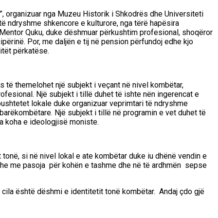
”, organizuar nga Muzeu Historik i Shkodrës dhe Universiteti
 të ndryshme shkencore e kulturore, nga tërë
hapësira
of.Mentor Quku, duke dëshmuar përkushtim profesional, shoqëror
përinë. Por, me daljën e tij në pension përfundoj edhe kjo
itët përkatëse.
të themelohet një subjekt i veçant në nivel kombëtar,
esional. Një subjekt i tillë duhet të ishte nën
ingerencat e
 pushtetet lokale duke organizuar veprimtari të ndryshme
barëkombëtare. Një subjekt i tillë në programin e vet duhet të
a koha e ideologjisë moniste.
t tonë, si në nivel lokal e ate kombëtar duke iu dhënë vendin e
hëm dhe me pasoja për kohën e tashme dhe në të ardhmën sepse
cila është dëshmi e identitetit tonë kombëtar. Andaj çdo gjë