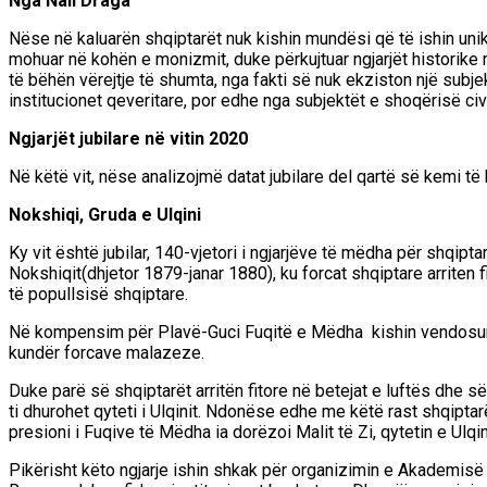
Nga Nail Draga
Nëse në kaluarën shqiptarët nuk kishin mundësi që të ishin unik
mohuar në kohën e monizmit
, duke përkujtuar ngjarjët histor
të bëhën vërejtje të shumta, nga fakti së nuk ekziston një subje
institucionet qeveritare, por edhe nga subjektët e shoqërisë ci
Ngjarjët jubilare në vitin 2020
Në këtë vit, nëse analizojmë datat jubilare del qartë së kemi të
Nokshiqi, Gruda e Ulqini
Ky vit është jubilar, 140-vjetori i ngjarjëve të mëdha për shqipt
Nokshiqit(dhjetor 18
79-janar 1880), ku forcat shqiptare arriten 
të popullsisë shqiptare.
Në kompensim për Plavë-Guci Fuqitë e Mëdha kishin vendosur M
kundër forcave malazeze.
Duke parë së shqiptarët arritën fitore në betejat e luftës dhe
ti dhurohet qyteti i Ulqinit. Ndonëse edhe me këtë rast shqiptar
presioni i Fuqive të Mëdha ia dorëzoi Malit të Zi, qytetin e Ulqin
Pikërisht
këto ngjarje ishin shkak për organizimin e Akademisë p