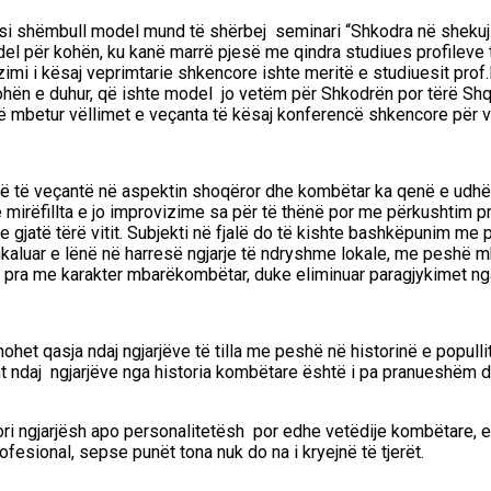
, si shëmbull model mund të shërbej seminari “
Shkodra në shekuj
odel për kohën, ku kanë marrë pjesë me qindra studiues profileve
zimi i kësaj veprimtarie shkencore ishte meritë e studiuesit pr
kohën e duhur, që ishte model jo vetëm për Shkodrën por tërë Shqi
në mbetur vëllimet e veçanta të kësaj konferencë shkencore për v
 të veçantë në aspektin shoqëror dhe kombëtar ka qenë e udhës 
rëfillta e jo improvizime sa për të thënë por me përkushtim prof
e gjatë tërë vitit. Subjekti në fjalë do të kishte bashkëpunim me
ashkaluar e lënë në harresë ngjarje të ndryshme lokale, me peshë m
, pra me karakter mbarëkombëtar, duke eliminuar paragjykimet ng
ohet qasja ndaj ngjarjëve të tilla me peshë në historinë e populli
ferent ndaj ngjarjëve nga historia kombëtare është i pa pranues
ri ngjarjësh apo personalitetësh por edhe vetëdije kombëtare, e 
sional, sepse punët tona nuk do na i kryejnë të tjerët.