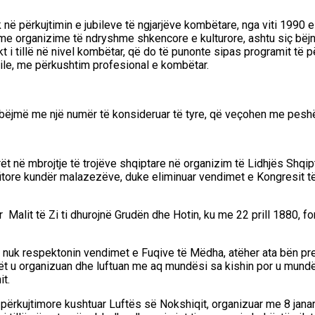
 në përkujtimin e jubileve të ngjarjëve kombëtar
e,
nga viti 1990 
ike me organizime të ndryshme shkencore e kulturore, ashtu siç b
kt i tillë në nivel kombëtar, që do të punonte sipas programit të 
vile, me përkushtim profesional e kombëtar.
 bëjmë me një n
umër të konsideruar të tyre, që
ve
çohen me
peshë
arët në mbrojtje të trojëve shqiptare në organizim të Lidhjës Shqip
fitore kundër malazezëve, duke eliminuar vendimet e Kongresit të B
alit të Zi ti dhurojnë Grudën dhe Hotin
, ku me 22 prill 1880, f
 së nuk respektonin vendimet e Fuqive të Mëdha, atëher ata bën 
ët u organizuan dhe lu
ftuan me aq mundësi sa kishin por u
mundë
it.
ërkujtimore kushtuar Luftës së Nokshiqit, organizuar me 8 janar 