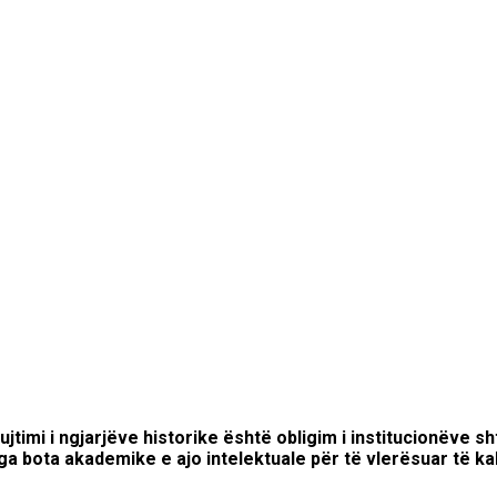
imi i ngjarjëve historike është obligim i institucionëve sh
a bota akademike e ajo intelektuale për të
vlerësuar të
ka