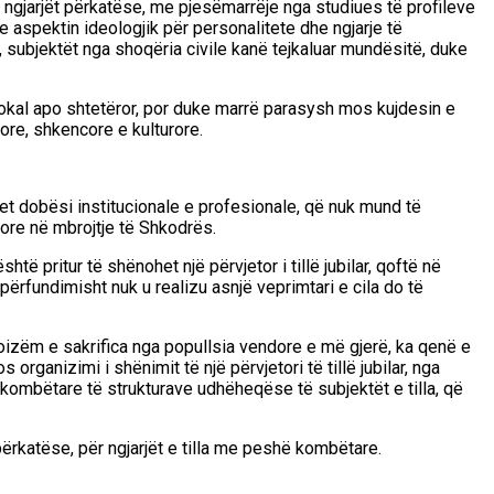
ngjarjët përkatëse
, me pjesëmarrëje nga studiues të
profileve
e aspektin ideologjik
për personalitete dhe ngjarje të
, subjektët nga shoqëria
civile kanë tejkaluar mundësitë
, duke
lokal apo sh
t
etëror
, por duke marrë parasy
sh
mos kujdesin e
more
,
shkencore e kulturore.
qet dobësi institucionale e profesionale, që nuk mund të
jore në mbrojtje të Shkodrës.
është pritur
të shënohet një përvjetor i tillë jubilar, qoftë në
 përfundimisht nuk u realizu asnjë veprimtari e cila do të
oizëm e sakrifica nga popullsia vendore e më gjerë, ka qenë e
anizimi i shënimit të një përvjetori të tillë jubilar, nga
 kombëtare të strukturave udhëheqëse të subjektët e tilla, që
përkatëse
, për ngjarjët e tilla me peshë kombëtare.