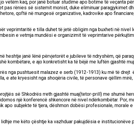
e jo vetëm
kaq, por janë botuar
studime apo botime të veçanta për 
ohet pas rënies së sistemit monist, duke eliminuar paragjykimet
dh
xhet
ore, qoftë në mungesë organizative, kadrovike apo financiare
ër veprimtaritë e tilla
duhet të jetë
obligim
nga buxheti në nivel 
 mbesin
e vetmja
mundësi e
organizimit të veprimtarive përkujti
në heshtje janë lënë përvjetorët e jubileve të ndryshëm, që para
shë kombëtare, e ajo konkretisht ka të bëjë me luftën gjashtë mu
drës nga pushtu
esit malazez e serb (1912-1913)
ku më të drejt 
lla, e ate kryesisht nga shoqëria civi
le, të personave që
llim mirë,
ojtjës së Shkodrës rreth gjashtë muaj(tetor-prill) me shumë her
omos një konferencë shkencore në nivel ndërkombëtar. Por, mos org
rik apo subjekte të tjera, dëshmon dobësi profesionale, morale e
lidhje me këto
çështje
ka vazhduar
pakuj
dësia e institucionëve 