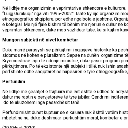
Në lidhje me organizimin e veprimtarive shkencore e kulturore
“Luigj Gurakuqi” nga viti 1995-2002”. Ishte ky një organizim m
etnogjeografike shqiptare, por edhe nga bota e jashtme. Organi
e kolegial. Me një fjalë kishim të bënim me njeriun e duhur në 
veprimtari shkencore, duke mos vazhduar tutje, ku si kujtim ka
Mungon subjekti në nivel kombëtar
D
uke marrë parasysh se
përkujtimi i ngjarjeve historike ka
peshë
sidomos në kohën e pluralizmit. Sepse na duhën organizime të mi
Kryemnistrisë apo
të ndonjë ministrie, duke pasur program pun
përkujtimore. Po të ekzistonte një subjekt i tillë, nuk ishin an
përfshinte edhe shqiptarët në hapësirën e tyre etnogjeografike
Përfundim
Në lidhje me çështjet e trajtuara më lart është e udhës të ndrysh
duhur me rastin e përvjetorëve të tyre jubilar. Qendrimi indi
do të akuzohemi nga pasardhësit tanë.
Përfundimisht duhet kuptuar se e kaluara nuk është vetëm histo
mbetet në ne, duke dëshmuar përkushtim moral, kombëtar e profe
(
20
Shkurt 2020)