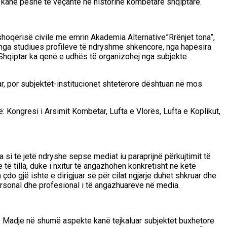
at kanë peshë të veçantë në historinë kombëtare shqiptare.
 shoqërisë civile me emrin Akademia Alternative”
Rrënjet tona
”,
nga studiues profileve të ndryshme shkencore
, nga hapësira
 Shqiptar
ka qenë e udhës të organizohej nga subjekte
ar, por subjektët-institucionet shtetërore dështuan në mos
në: Kongresi i
Arsimit Kombëtar, Lufta e Vlorës, Lufta e Koplikut
,
a si të jetë ndryshe sepse mediat iu paraprijnë përkujtimit të
e të tilla, duke i nxitur të
angazhohen konkretisht në këtë
çdo gjë ishte e dirigjuar së për cilat ngjarje duhet shkruar dhe
ersonal dhe profesional i të angazhuarëve në media.
ile. Madje në shumë aspekte kanë tejkaluar subjektët buxhetore