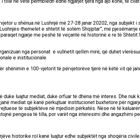
i tillë në vete
përmbledh edhe ngjarjet tje
ra nga ajo kohë, të cil
ërvjetor u shënua në Lushnjë
më 27-28 janar 20202,
nga subjekt i
 Lushnjës-themelet e shtetit të sotëm Shqiptar”
,
më pjesëmarrje 
 paraqet ngjarje me peshë të veçantë
në historinë e re të Shtetit
rganizuan
nga personat e vullnetit qellim mirë, që duhet vlerësu
nale e institucionale.
për shënim
in e 100-vjetorit të përvjetorëve tjerë në këtë vit që ja
në duke luajtur mediat, duke orfuar të dhëna më interes. Dhe nuk k
 janë mediat që kanë përkujtuar institucionet buxhetore për ngja
rj
t drejtuese të subjektëve në mjedisin përkatës. Nëse në të kaluarën 
tojnë pengesa të tilla, por varët nga interesimi dhe angazhimi p
arjëve historike rol kanë luajtur edhe subjektët nga shoqëria civ