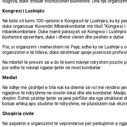
Rugova
, duke sfiduar institucionet buxhetore
.
D
he një organizim 
Kongresi i Lushnjës
Në këtë vit kemi 100-vjetorin e Kongresit të Lushnjës, ku ky p
duke organizuar
Kuvendin Mbarëkombëtar me titull
“Kongresi i
mbarëkombëtare
. Duke marrë parasysh
së Kongresi i Lushnjës
buxhetore qeveritare, duke i dhënë vlerën dhe peshën e duhur.
Por, si organizimi i mëhershëm në Pejë, e
dhe
ky në Lushnjë u o
organizimin e të tillëv
e, duke dëshmuar qasje joserioze profesio
Na mbetët të presim së a do të kemi ndonjë ndryshim pozitiv 
por edhe të ndonjë ngjarje tjetër në nivel kombëtar.
Mediat
Në lidhje më çështjet e tilla nuk ka dilemë së rol më rëndësi ja
ngjarjëve të ndryshme në nivelin lokal dhe ate kombëtar. Madje,
drejtim. Është çështje tjetër sa janë përfillur ata nga struktura
botuar artikuj apo studime të ndryshme, në pluralizëm nuk ekzis
Shoqëria
civile
Në aspektin e organizimit të veprimtarive për përkujtimin e ngj