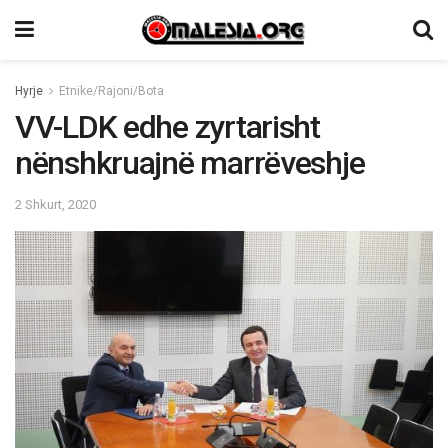
Hyrje
Etnike/Rajoni/Bota
VV-LDK edhe zyrtarisht
nënshkruajnë marrëveshje
2 Shkurt, 2020