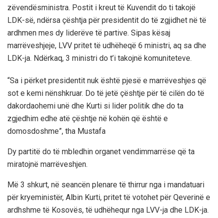
zëvendësministra. Postit i kreut të Kuvendit do ti takojë
LDK-së, ndërsa çështja për presidentit do të zgjidhet në të
ardhmen mes dy liderëve të partive. Sipas kësaj
marrëveshjeje, LVV pritet të udhëheqë 6 ministri, aq sa dhe
LDK-ja. Ndërkaq, 3 ministri do t’i takojnë komuniteteve.
“Sa i përket presidentit nuk është pjesë e marrëveshjes që
sot e kemi nënshkruar. Do të jetë çështje për të cilën do të
dakordaohemi unë dhe Kurti si lider politik dhe do ta
zgjedhim edhe atë çështje në kohën që është e
domosdoshme”, tha Mustafa
Dy partitë do të mbledhin organet vendimmarrëse që ta
miratojnë marrëveshjen.
Më 3 shkurt, në seancën plenare të thirrur nga i mandatuari
për kryeministër, Albin Kurti, pritet të votohet për Qeverinë e
ardhshme të Kosovës, të udhëhequr nga LVV-ja dhe LDK-ja.