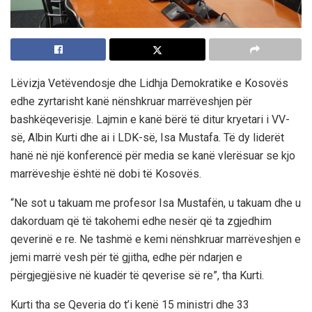
Lëvizja Vetëvendosje dhe Lidhja Demokratike e Kosovës
edhe zyrtarisht kanë nënshkruar marrëveshjen për
bashkëqeverisje. Lajmin e kanë bërë të ditur kryetari i VV-
së, Albin Kurti dhe ai i LDK-së, Isa Mustafa. Të dy liderët
hanë në një konferencë për media se kanë vlerësuar se kjo
marrëveshje është në dobi të Kosovës.
“Ne sot u takuam me profesor Isa Mustafën, u takuam dhe u
dakorduam që të takohemi edhe nesër që ta zgjedhim
qeverinë e re. Ne tashmë e kemi nënshkruar marrëveshjen e
jemi marrë vesh për të gjitha, edhe për ndarjen e
përgjegjësive në kuadër të qeverise së re”, tha Kurti.
Kurti tha se Qeveria do t’i kenë 15 ministri dhe 33