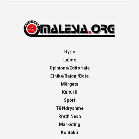
Hyrje
Lajme
Opinione/Editoriale
Etnike/Rajoni/Bota
Mërgata
Kulturë
Sport
Të Ndryshme
Rreth Nesh
Marketing
Kontakti