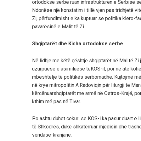
ortodokse serbe ruan infrastrukturën e Serbisë së
Ndonëse një konstatim
i
tillë vjen pas tridhjetë v
Zi, përfundimisht e ka kuptuar se politika klero-fa
pavarësinë e Malit të Zi.
Shqiptarët
dhe
Kisha
orto
do
kse
serbe
Në
lidhje
me
këtë
çështje
shqiptarët
në
Mal
të
Zi
u
zurpuese
e
asimiluese
të
KOS-it
,
por
në
atë
koh
mbeshtetje
të
politikë
s
serbomadhe
.
Kujtojmë
m
në
krye
mitropolitin
A.Radoviqin
për
liturgji
të
Mana
kërc
ë
nuar
shqiptarët
me
armë
në
Ostros-
Krajë
,
po
kthim
më
pas
në
Tivar
.
Po
ashtu
duhet
cekur
se
KOS-i
ka
pasur
duart
e l
të
Shkodrës
, du
ke
shkatërruar
mjedisin
dhe
trash
vendase
-kranjane
.