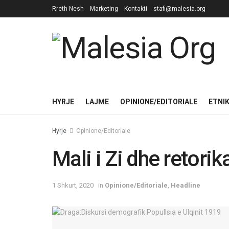
Rreth Nesh
Marketing
Kontakti
stafi@malesia.org
HYRJE
LAJME
OPINIONE/EDITORIALE
ETNI
Hyrje
Opinione/Editoriale
Mali i Zi dhe retorik
1 Shkurt, 2020
in
Opinione/Editoriale
,
Headline