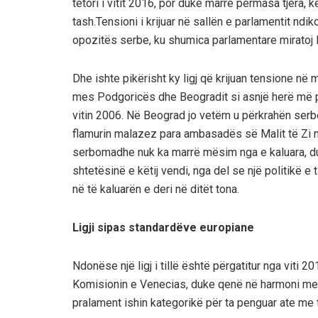
tetori i vitit 2016, por duke marrë përmasa tjera, 
tash.Tensioni i krijuar në sallën e parlamen
tit ndik
opozitës serbe, ku shumica parlamentare mir
atoj 
Dhe ishte pikë
risht ky ligj që
krijuan tensione në
mes
Podgoricës dhe Beogradit
si asnjë her
ë
më p
vitin 2006.
Në Beograd jo vetëm u përkrahën serbët
flamurin malazez para ambasadës së Malit të Zi 
serbomadhe n
uk k
a marrë mësim nga e kaluara, 
shtetësinë e këtij vendi,
nga del se një politikë e t
në të kaluarën e deri në ditët tona.
Ligji sipas standardëve europiane
Ndonëse një ligj i tillë është përgatitur nga viti 20
Komisionin e Venecias, duke qenë në harmoni me 
pralament ishin kategorikë për ta penguar ate me t