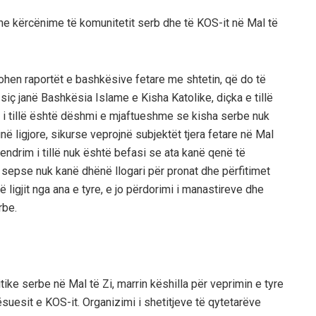
dhe kërcënime të komunitetit se
rb dhe të KOS
-it
në Mal të
ohen raportët e bashkësive fetare me shtetin,
që do të
k siç janë Bashkësia I
slame e
Kisha Katolike, diçka e tillë
i tillë
është dëshmi e mjaftueshme se
ki
sha serbe nuk
në ligjore,
sikurse veprojnë subjektët tjera fetare në Mal
qendrim
i
tillë nuk është befasi se ata kanë qenë të
,
sepse nuk kanë dhënë
llogari për pronat dhe përfitimet
 ligjit
nga ana e tyre
, e jo përdorimi i manastireve dhe
erbe
.
ike serbe në Mal të Zi, marrin këshilla për veprimin e tyre
suesit e K
OS
-it.
Organizimi
i
shetitjeve të
qytetarëve