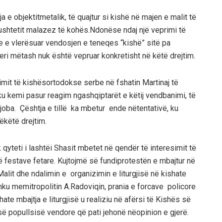
ja
e
objektit
metalik
,
të
quajtur
si
kishë
në
majen
e
malit
të
ushtetit
malazez
të
kohës
.
Ndonëse
ndaj
një
veprimi
të
ke e
vlerës
uar
vendosjen
e
teneqes
“
kishë
”
si
të
pa
eri
më
tash
nuk
është
vepruar
konkretisht
në
këtë
drejtim
.
imit
të
kishës
ortodokse
serbe
në
fshatin
Martinaj
të
ku
kemi
pasur
reagim
nga
shqiptarët
e
këtij
vendbanimi
,
të
joba
.
Çështja
e
til
lë
ka
mbetur
ende
në
tentativë
,
ku
ë
këtë
drejtim
.
k
qyteti
i
lashtë
i
Shasi
t
mbetet
në
qendër
të
interesimit
të
ë
festave
fetare
.
Kujtoj
më
së
fundi
protestën
e
mbajtur
në
Malit
dhe
ndalimin
e
organizimin
e
liturgjisë
në
kishat
e
hku
me
mitropolitin
A.Radoviq
in
,
prania
e
forcave
policore
thate
m
bajtja
e
liturgjisë
u
realiziu
në
afërsi
të
Kishës
së
së
popullsisë
vendore
që
pati
jehonë
në
opinion e
gjerë
.