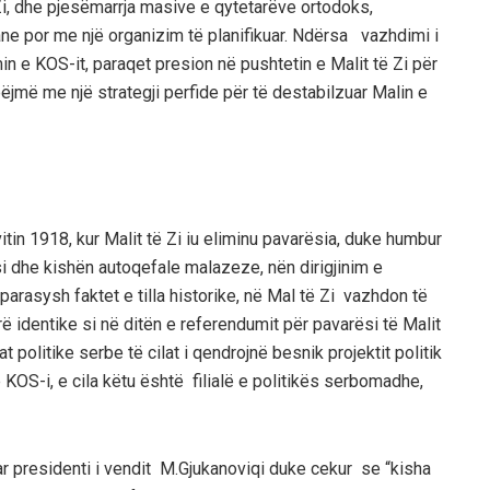
i,
dhe pjesëmarrja
ma
sive e qytetarëve ortodoks,
e por me një organizim të planifikuar.
Ndërsa
vazhdimi
i
in e KOS-it, paraqet
presion në p
ushtetin e Malit të Zi për
bëjmë me një strategji perfide për të destabilzuar Malin e
 vitin 1918, kur Mali
t
të Zi iu eliminu pavarësia, duke h
umbur
si
dhe kishën autoqefale malazeze, nën dirigjinim e
ë parasysh
faktet e tilla historike, në Mal të Zi vazhdon të
ë identike si në ditën e referendumit për pavarësi të Malit
t politike serbe të cilat
i
qendrojnë besnik projektit politik
ë KOS-i
, e cila këtu është filialë e politikës serbomadhe,
ar presidenti i vendit M.Gjukanoviqi duke cekur se “kisha