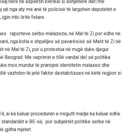
kësaj here në aspektin klerikal si asnjëherë deri më
oj që
nga at
y me anë të policisë të largohen deputetet e
Ligjin mbi liritë fetare.
 mes
raporteve serbo-malazeze
,
në Mal të Zi por edhe
në
arë, nga koha e shpalljes së pavarësisë së Malit të Zi në
 në Mal të Zi, por u protestua në rrugë duke djegur
në Beograd.
Me veprimin e tillë vandal del së politika
duke mos mundur të pranojnë
identitetin malazez dhe
illë
vazhdon të jetë
faktor destabilizues në këtë regjion si
14, ai ka kaluar procedurën e rregullt
madje ka kaluar edhe
standardët e BE-së, por subjektët politike serbe në
ë gjitha mjetet.