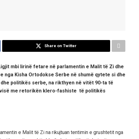
Share on Twitter
igji
t
mbi lirinë fetare
në parlamentin e Malit të Zi dhe
ve nga Kisha
Ortodokse Serbe në shumë qyt
ete si dhe
he politikës serbe, na rikthyen në vitët 90-ta të
avisë
me retorikën klero-fashiste të politikës
lamentin e Malit të Zi na rikujtuan tentimin e grushtetit nga