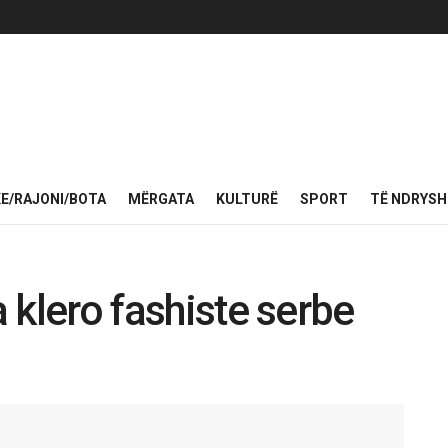
KE/RAJONI/BOTA
MËRGATA
KULTURË
SPORT
TË NDRYS
a klero fashiste serbe