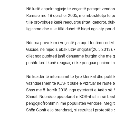
Në
këtë
aspekt
n
gjarje
të
veçantë
paraqet
vendos
Rumisë
me
18
qershor
2005, me
mbeshtetje
të
p
tillë
provoku
es
kanë
reaguar
pushteti
qendror
, du
ligjshme
dhe
si
e
tillë
duhet
të
hiqet
nga
aty
,
por
d
Ndërsa
provokim
i
veçantë
p
araqet
tentimi
i
ndërt
Gucisë
,
në
mjedis
ekskluziv
shqiptar
(26.5.2013)
,
cilët
nga
pushteti
janë
dënuar
me
burgim
dhe
me
g
pushtetarët
kanë
reaguar
, duke
penguar
punimet
n
Në
kuadër
të
interesimit
të
tyre
klerikal
dhe
politi
vazhdueshëm
të
K
OS-it
duke e
vizituar
në
raste
t
Shas
me 8
korrik
2018
nga
qytetarët
e
Anës
së
Shasit
.
Ndonëse
p
jesëtarët
e KOS-it
ishin
së
bas
pëngoj
kofrontimin
me
popullatën
vendore
.
M
egji
Shën
Gjonit
e
jo
brenda
saj
,
si
rezultat
i
protestës