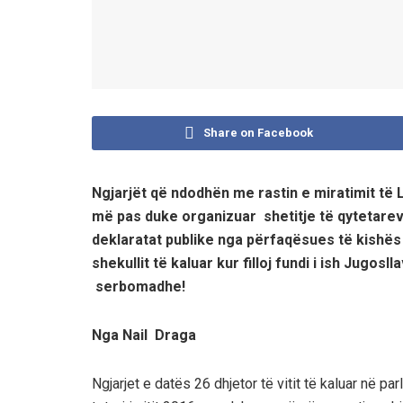
Share on Facebook
Ngjarjët që ndodhën me rastin e miratimit të
L
më pas duke organ
izuar shetitje të qytetare
deklaratat
publike nga përfaqësues të kishës d
shekullit të kaluar kur filloj fundi i ish Jugosll
serbomadhe!
Nga Nail Draga
Ngjarjet e datës 26 dhjetor të vitit të kaluar në par