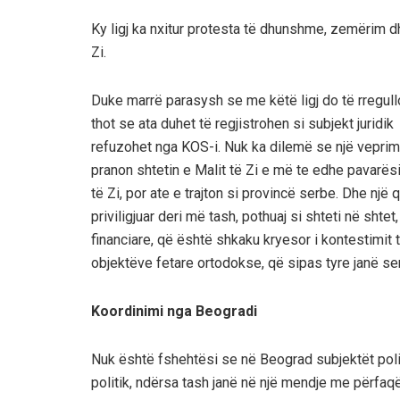
Ky ligj ka nxitur protesta të dhunshme, zemërim 
Zi.
Duke marrë parasysh se me këtë ligj do të rregull
thot se ata duhet të r
egjistrohen si subjek
t juridi
refuzohet nga
KOS-i
.
Nuk ka dilemë se një veprim 
pranon shtetin e Malit të Zi e më te edhe pavarësi
të Zi
, por ate e trajton si provincë serbe
.
Dhe një 
priviligjuar
deri më tash,
pothuaj si shteti në shtet
financiare, që është shkaku kryesor
i kontestimit të
objektëve fetare ortodokse
, që sipas tyre janë s
Koordinimi nga Beogradi
Nu
k është fshehtësi
se në Beograd subjektët polit
pol
itik, ndërsa tash
janë
në një mendje
me përfaqë