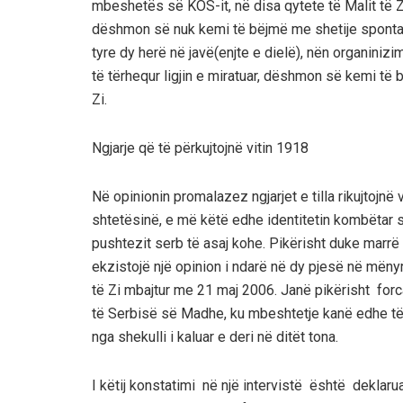
mbeshetës së KOS-it
, në disa qytete të Malit të Z
dëshmon së nuk kemi të bëjmë me shetije spontan
tyre dy
herë
në javë(enjte e dielë),
nën organinizim
të të
rhequr ligjin e miratuar, dëshmon së kemi të 
Zi.
Ngjarje që të përkujtojnë vitin 1918
Në opinionin
promalazez
ngjarjet e tilla rikujtojnë
shtetësinë
, e më këtë edhe i
dentitetin kombëtar 
pushtezit serb të asaj kohe.
Pikërisht duke marr
ekzistojë një opinion i ndarë në dy pjesë në mënyr
të Zi mbajtur me 21 maj 2006. Janë pikërisht forca
të Serbisë së Madhe, ku mbeshte
tje kanë edhe t
nga shekulli
i
kaluar e deri në ditët tona.
I këtij konstatimi në një intervistë është deklaru