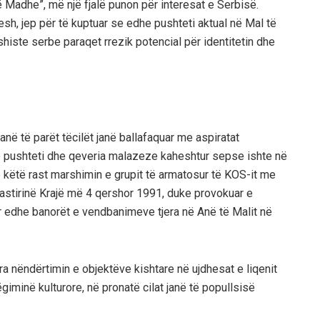
 Madhe”, më një fjalë punon për interesat e Serbisë.
itesh, jep për të kuptuar se edhe pushteti
aktual
në Mal të
shiste serbe paraqet rrezik potencial për identitetin dhe
janë
të
parët
të
cilët
janë
ballafaquar
me
aspiratat
ë
pushteti
dhe
qeveria
malazeze
ka
heshtur
sepse
ishte
në
ë
këtë
rast
marshimin
e
grupit
të
armatosur
të
KOS-it me
stiri
në
Krajë
më
4
qershor
1991, duke
provokuar
e
r
edhe
banorët
e
vendbanimeve
tjera
në
Anë
të
Malit
në
ira
në
ndërtimin
e
objektëve
kishtare
në
ujdhesat
e
liqenit
ëgiminë
kulturore
,
në
prona
të
cilat
janë
të
popullsisë