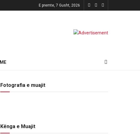
E premte, 7 Gusht, 2026
HME
Fotografia e muajit
Kënga e Muajit