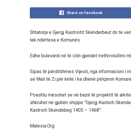
Share on Facebook
Shtatorja e Gjergj Kastriotit Skënderbeut do të vend
tek ndërtesa e Komunës.
Edhe bulevardi në të cilin gjendet rrethrrotullimi 
Sipas të përditshmes Vijesti, nga informacioni i ma
së Mali të Zi për këtë i ka dhënë pëlqimin Komunë
Poashtu mësohet se në bazë të projektit të arkite
shkruhet në gjuhën shqipe ”Gjergj Kastioti Sken
Kastrioti Skendebeg 1405 – 1468”.
Malesia.Org