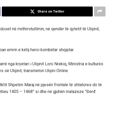
Share on Twitter
oset në rrethrrotullimin, në qendër të qytetit të Ulqinit,
mban emrin e këtij heroi kombëtar shqiptar.
rrë nga kryetari i Ulqinit Loro Nrekiq, Ministria e kulturës
s së Ulqinit, transmeton Ulqini Online.
tktit Shpetim Maraj në pjesën frontale të shtatores do të
derbeu 1405 – 1468” si dhe në gjuhën malazeze ”Đerđ