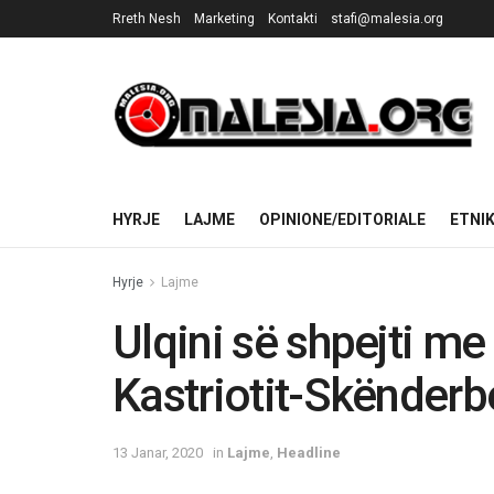
Rreth Nesh
Marketing
Kontakti
stafi@malesia.org
HYRJE
LAJME
OPINIONE/EDITORIALE
ETNI
Hyrje
Lajme
Ulqini së shpejti me
Kastriotit-Skënderb
13 Janar, 2020
in
Lajme
,
Headline