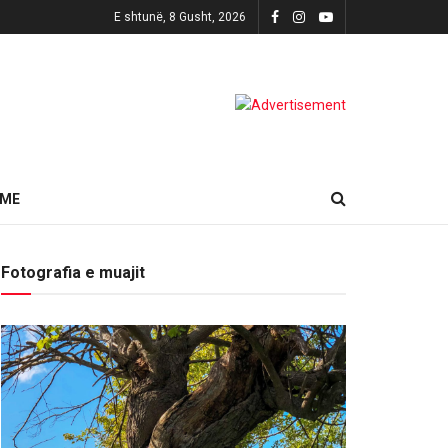
E shtunë, 8 Gusht, 2026
HME
Fotografia e muajit