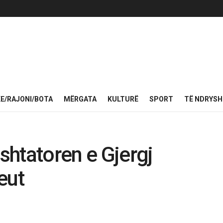
KE/RAJONI/BOTA
MËRGATA
KULTURË
SPORT
TË NDRYS
 shtatoren e Gjergj
eut