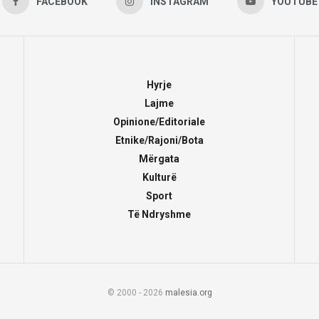
FACEBOOK
INSTAGRAM
YOUTUBE
Hyrje
Lajme
Opinione/Editoriale
Etnike/Rajoni/Bota
Mërgata
Kulturë
Sport
Të Ndryshme
© 2000 - 2026
malesia.org