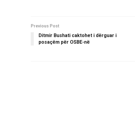
Previous Post
Ditmir Bushati caktohet i dërguar i
posaçëm për OSBE-në