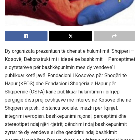
Dy organizata prezantuan të dhënat e hulumtimit ‘Shqipëri –
Kosovë, Dekonstruktimi i idesë së bashkimit – Perceptimet
e qytetarëve për bashkëpunimin mes dy vendeve’ i
publikuar këtë javë. Fondacioni i Kosovës për Shoqëri të
Hapur (KFOS) dhe Fondacioni Shoqëria e Hapur për
Shqipërinë (OSFA) kanë publikuar hulumtimin i cili jep
përgjigje disa prej çështjeve me interes në Kosovë dhe në
Shqipëri si p.sh.: distanca sociale, imazhi për fqinjët,
integrimi evropian, bashkëpunimi rajonal, perceptimi dhe
stereotipet ndaj njëri-tjetrit, qëndrimi ndaj bashkëpunimit
zyrtar të dy vendeve si dhe qëndrimi ndaj bashkimit