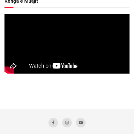
Kënga e Muajit