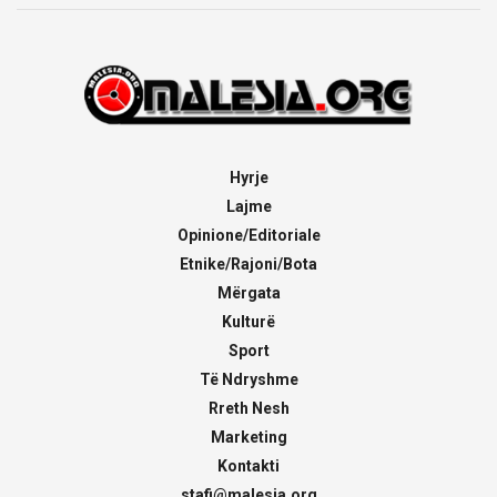
Hyrje
Lajme
Opinione/Editoriale
Etnike/Rajoni/Bota
Mërgata
Kulturë
Sport
Të Ndryshme
Rreth Nesh
Marketing
Kontakti
stafi@malesia.org