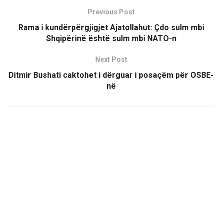
Previous Post
Rama i kundërpërgjigjet Ajatollahut: Çdo sulm mbi
Shqipërinë është sulm mbi NATO-n
Next Post
Ditmir Bushati caktohet i dërguar i posaçëm për OSBE-
në