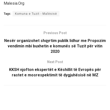
Malesia.Org
Tags:
Komuna e Tuzit - Malësisë
Previous Post
Nesër organizohet shqyrtim publik lidhur me Propozim
vendimin mbi buxhetin e komunës së Tuzit për vitin
2020
Next Post
KKSH njofton ekspertët e Këshillit të Evropës për
rastet e mosrespektimit të dygjuhësisë në MZ