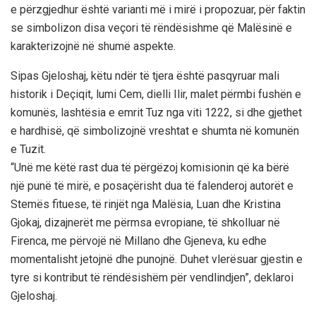
e përzgjedhur është varianti më i mirë i propozuar, për faktin
se simbolizon disa veçori të rëndësishme që Malësinë e
karakterizojnë në shumë aspekte.
Sipas Gjeloshaj, këtu ndër të tjera është pasqyruar mali
historik i Deçiqit, lumi Cem, dielli Ilir, malet përmbi fushën e
komunës, lashtësia e emrit Tuz nga viti 1222, si dhe gjethet
e hardhisë, që simbolizojnë vreshtat e shumta në komunën
e Tuzit.
“Unë me këtë rast dua të përgëzoj komisionin që ka bërë
një punë të mirë, e posaçërisht dua të falenderoj autorët e
Stemës fituese, të rinjët nga Malësia, Luan dhe Kristina
Gjokaj, dizajnerët me përmsa evropiane, të shkolluar në
Firenca, me përvojë në Millano dhe Gjeneva, ku edhe
momentalisht jetojnë dhe punojnë. Duhet vlerësuar gjestin e
tyre si kontribut të rëndësishëm për vendlindjen”, deklaroi
Gjeloshaj.