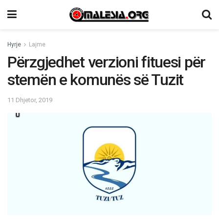
Hyrje
Lajme
Përzgjedhet verzioni fituesi për
stemën e komunës së Tuzit
11 Dhjetor, 2019