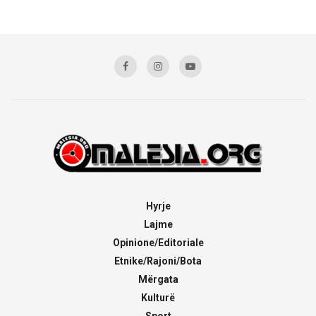
Hyrje
Lajme
Opinione/Editoriale
Etnike/Rajoni/Bota
Mërgata
Kulturë
Sport