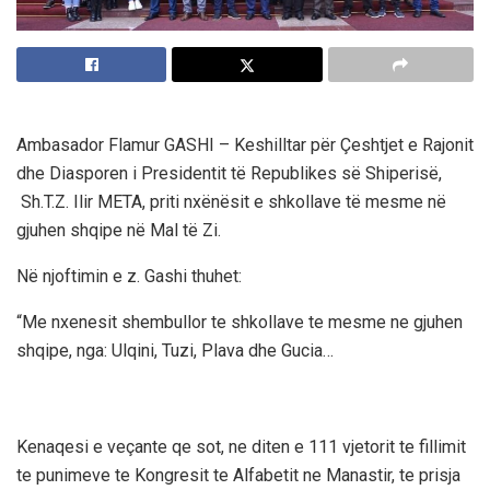
Ambasador Flamur GASHI – Keshilltar për Çeshtjet e Rajonit
dhe Diasporen i Presidentit të Republikes së Shiperisë,
Sh.T.Z. Ilir META, priti nxënësit e shkollave të mesme në
gjuhen shqipe në Mal të Zi.
Në njoftimin e z. Gashi thuhet:
“Me nxenesit shembullor te shkollave te mesme ne gjuhen
shqipe, nga: Ulqini, Tuzi, Plava dhe Gucia…
Kenaqesi e veçante qe sot, ne diten e 111 vjetorit te fillimit
te punimeve te Kongresit te Alfabetit ne Manastir, te prisja