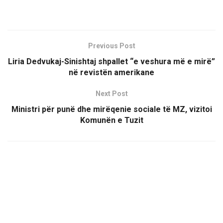
Previous Post
Liria Dedvukaj-Sinishtaj shpallet “e veshura më e mirë”
në revistën amerikane
Next Post
Ministri për punë dhe mirëqenie sociale të MZ, vizitoi
Komunën e Tuzit