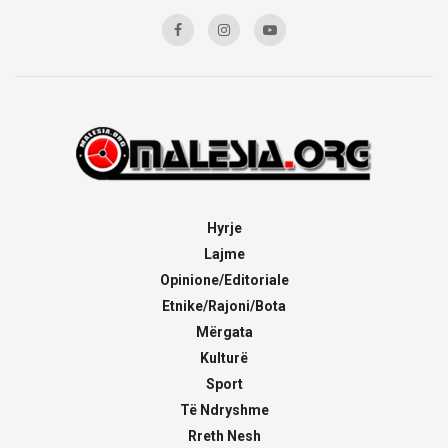
Hyrje
Lajme
Opinione/Editoriale
Etnike/Rajoni/Bota
Mërgata
Kulturë
Sport
Të Ndryshme
Rreth Nesh