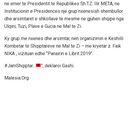
ne emer te Presidentit te Republikes Sh.T.Z. Ilir META, ne
Institucionin e Presidences nje grup nxenesish shembullor
dhe arsimtaret e shkollave te mesme ne gjuhen shqipe nga
Ulqini, Tuzi, Plave e Gucia ne Mal te Zi.
Ky grup me nxenes dhe arsimtar, nen organizimin e Keshilli
Kombetar te Shqiptareve ne Mal te Zi – me kryetar z. Faik
NIKA , vizituan edhe “Panairin e Librit 2019″.
#JamShqiptar…
”, deklaroi Gashi.
Malesia.Org