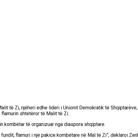
 Malit të Zi, njëheri edhe lideri i Unionit Demokratik të Shqipta
flamurin shtetëror të Malit të Zi.
in kombëtar të organizuar nga diaspora shqiptare.
fundit, flamuri i një pakice kombëtare në Mal të Zi”, deklaroi Zen