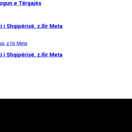
Logun e Tërgajës
 i Shqipërisë, z.Ilir Meta
 i Shqipërisë, z.Ilir Meta