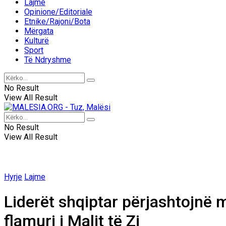
Lajme
Opinione/Editoriale
Etnike/Rajoni/Bota
Mërgata
Kulturë
Sport
Të Ndryshme
No Result
View All Result
No Result
View All Result
Hyrje
Lajme
Liderët shqiptar përjashtojnë m
flamuri i Malit të Zi