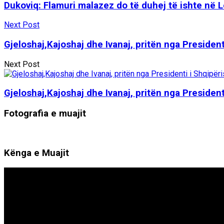
Dukoviq: Flamuri malazez do të duhej të ishte në 
Next Post
Gjeloshaj,Kajoshaj dhe Ivanaj, pritën nga Presidenti
Next Post
Gjeloshaj,Kajoshaj dhe Ivanaj, pritën nga Presidenti
Fotografia e muajit
Kënga e Muajit