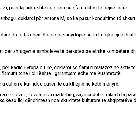
 Zi, prandaj nuk është në dijeni se çfarë duhet të bëjnë tjetër.
imanbegu, deklaroi për Antena M, se ka pasur konsultime të shkurt
tare do të takohen dhe do të shqyrtojnë se si ta tejkalojnë duali
t, për shfaqjen e simboleve të përkatësisë etnike kombëtare dhe
për Radio Evropa e Lirë, deklaroi se flamuri malazez në aktivitete 
aj flamurit tonë i cili është i garantuam edhe me Kushtetutë.
ur u duhen e kur nuk u duhen të ua kthejnë në këtë mënyrë.
rja në Qeveri, jo vetem si marketing, siç mundohet dikush ta para
 ka këso lloj qëndrimesh ndaj aktivitete kulturore të shqiptarëve d