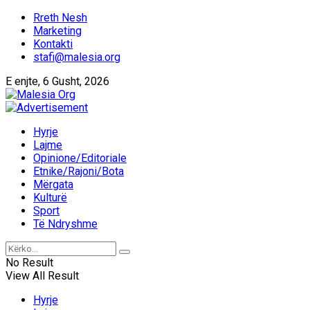
Rreth Nesh
Marketing
Kontakti
stafi@malesia.org
E enjte, 6 Gusht, 2026
Hyrje
Lajme
Opinione/Editoriale
Etnike/Rajoni/Bota
Mërgata
Kulturë
Sport
Të Ndryshme
No Result
View All Result
Hyrje