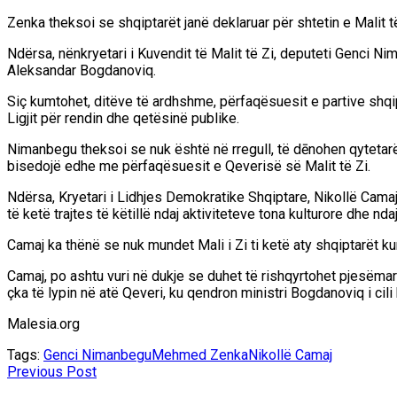
Zenka theksoi se shqiptarët janë deklaruar për shtetin e Malit të
Ndërsa, nënkryetari i Kuvendit të Malit të Zi, deputeti Genci N
Aleksandar Bogdanoviq.
Siç kumtohet, ditëve të ardhshme, përfaqësuesit e partive shqip
Ligjit për rendin dhe qetësinë publike.
Nimanbegu theksoi se nuk është në rregull, të dēnohen qytetarë
bisedojë edhe me përfaqësuesit e Qeverisë së Malit të Zi.
Ndërsa, Kryetari i Lidhjes Demokratike Shqiptare, Nikollë Camaj, 
të ketë trajtes të këtillë ndaj aktiviteteve tona kulturore dhe nd
Camaj ka thënë se nuk mundet Mali i Zi ti ketë aty shqiptarët k
Camaj, po ashtu vuri në dukje se duhet të rishqyrtohet pjesëmar
çka të lypin në atë Qeveri, ku qendron ministri Bogdanoviq i cili
Malesia.org
Tags:
Genci Nimanbegu
Mehmed Zenka
Nikollë Camaj
Previous Post