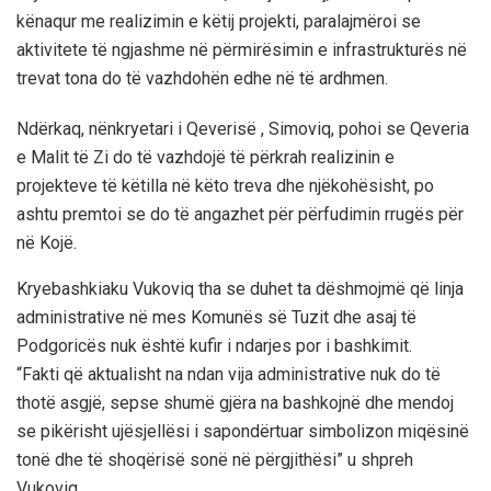
kënaqur me realizimin e këtij projekti, paralajmëroi se
aktivitete të ngjashme në përmirësimin e infrastrukturës në
trevat tona do të vazhdohën edhe në të ardhmen.
Ndërkaq, nënkryetari i Qeverisë , Simoviq, pohoi se Qeveria
e Malit të Zi do të vazhdojë të përkrah realizinin e
projekteve të këtilla në këto treva dhe njëkohësisht, po
ashtu premtoi se do të angazhet për përfudimin rrugës për
në Kojë.
Kryebashkiaku Vukoviq tha se duhet ta dëshmojmë që linja
administrative në mes Komunës së Tuzit dhe asaj të
Podgoricës nuk është kufir i ndarjes por i bashkimit.
“Fakti që aktualisht na ndan vija administrative nuk do të
thotë asgjë, sepse shumë gjëra na bashkojnë dhe mendoj
se pikërisht ujësjellësi i sapondërtuar simbolizon miqësinë
tonë dhe të shoqërisë sonë në përgjithësi” u shpreh
Vukoviq.