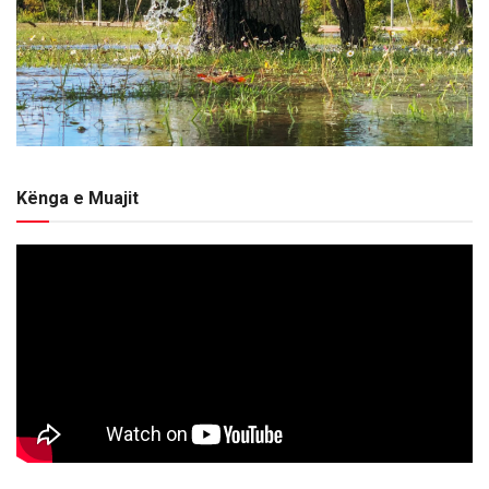
Kënga e Muajit