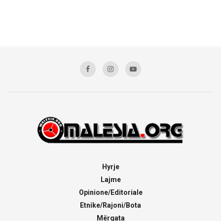
Hyrje
Lajme
Opinione/Editoriale
Etnike/Rajoni/Bota
Mërgata