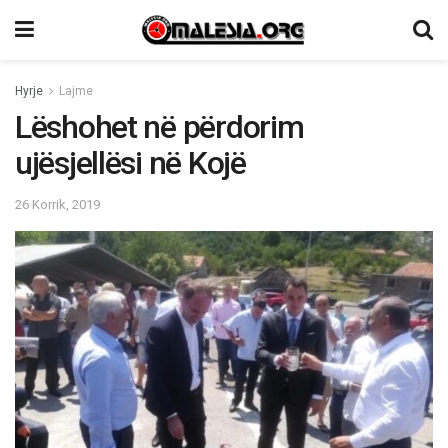
Hyrje
Lajme
Lëshohet në përdorim
ujësjellësi në Kojë
26 Korrik, 2019