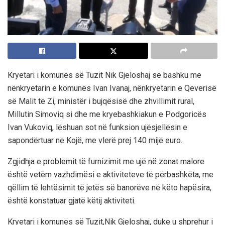
Kryetari i komunës së Tuzit Nik Gjeloshaj së bashku me
nënkryetarin e komunës Ivan Ivanaj, nënkryetarin e Qeverisë
së Malit të Zi, ministër i bujqësisë dhe zhvillimit rural,
Millutin Simoviq si dhe me kryebashkiakun e Podgoricës
Ivan Vukoviq, lëshuan sot në funksion ujësjellësin e
sapondërtuar në Kojë, me vlerë prej 140 mijë euro.
Zgjidhja e problemit të furnizimit me ujë në zonat malore
është vetëm vazhdimësi e aktiviteteve të përbashkëta, me
qëllim të lehtësimit të jetës së banorëve në këto hapësira,
është konstatuar gjatë këtij aktiviteti.
Kryetari i komunës së Tuzit,Nik Gjeloshaj, duke u shprehur i