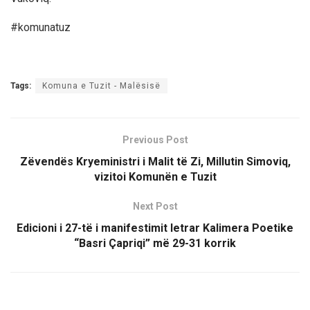
#komunatuz
Tags:
Komuna e Tuzit - Malësisë
Previous Post
Zëvendës Kryeministri i Malit të Zi, Millutin Simoviq,
vizitoi Komunën e Tuzit
Next Post
Edicioni i 27-të i manifestimit letrar Kalimera Poetike
“Basri Çapriqi” më 29-31 korrik