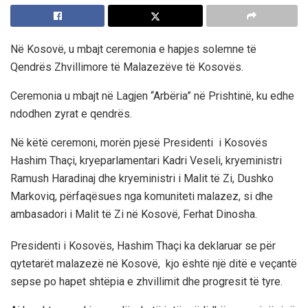
Në Kosovë, u mbajt ceremonia e hapjes solemne të
Qendrës Zhvillimore të Malazezëve të Kosovës.
Ceremonia u mbajt në Lagjen “Arbëria” në Prishtinë, ku edhe
ndodhen zyrat e qendrës.
Në këtë ceremoni, morën pjesë Presidenti i Kosovës
Hashim Thaçi, kryeparlamentari Kadri Veseli, kryeministri
Ramush Haradinaj dhe kryeministri i Malit të Zi, Dushko
Markoviq, përfaqësues nga komuniteti malazez, si dhe
ambasadori i Malit të Zi në Kosovë, Ferhat Dinosha.
Presidenti i Kosovës, Hashim Thaçi ka deklaruar se për
qytetarët malazezë në Kosovë, kjo është një ditë e veçantë
sepse po hapet shtëpia e zhvillimit dhe progresit të tyre.