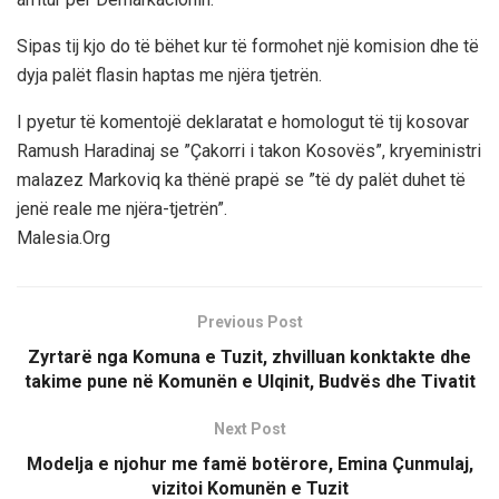
Sipas tij kjo do të bëhet kur të formohet një komision dhe të
dyja palët flasin haptas me njëra tjetrën.
I pyetur të komentojë deklaratat e homologut të tij kosovar
Ramush Haradinaj se ”Çakorri i takon Kosovës”, kryeministri
malazez Markoviq ka thënë prapë se ”të dy palët duhet të
jenë reale me njëra-tjetrën”.
Malesia.Org
Previous Post
Zyrtarë nga Komuna e Tuzit, zhvilluan konktakte dhe
takime pune në Komunën e Ulqinit, Budvës dhe Tivatit
Next Post
Modelja e njohur me famë botërore, Emina Çunmulaj,
vizitoi Komunën e Tuzit