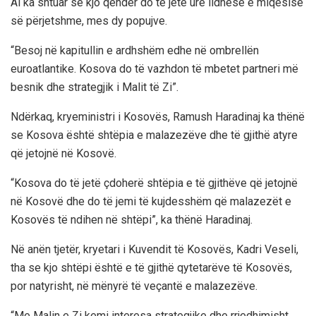
Ai ka shtuar se kjo qendër do të jetë urë lidhëse e miqësisë
së përjetshme, mes dy popujve.
“Besoj në kapitullin e ardhshëm edhe në ombrellën
euroatlantike. Kosova do të vazhdon të mbetet partneri më
besnik dhe strategjik i Malit të Zi”.
Ndërkaq, kryeministri i Kosovës, Ramush Haradinaj ka thënë
se Kosova është shtëpia e malazezëve dhe të gjithë atyre
që jetojnë në Kosovë.
“Kosova do të jetë çdoherë shtëpia e të gjithëve që jetojnë
në Kosovë dhe do të jemi të kujdesshëm që malazezët e
Kosovës të ndihen në shtëpi”, ka thënë Haradinaj.
Në anën tjetër, kryetari i Kuvendit të Kosovës, Kadri Veseli,
tha se kjo shtëpi është e të gjithë qytetarëve të Kosovës,
por natyrisht, në mënyrë të veçantë e malazezëve.
“Me Malin e Zi kemi interesa strategjike dhe rrjedhimisht