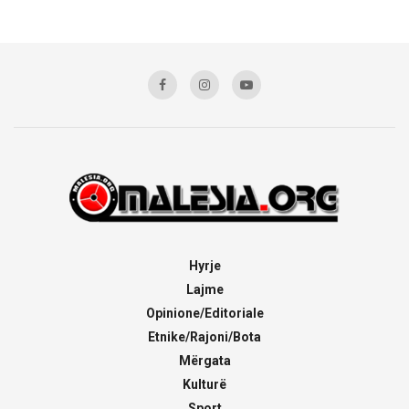
Hyrje
Lajme
Opinione/Editoriale
Etnike/Rajoni/Bota
Mërgata
Kulturë
Sport