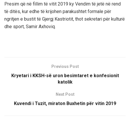
Presim që në fillim të vitit 2019 ky Vendim të jetë në rend
të ditës, kur edhe të krijohen parakushtet formale për
ngritjen e bustit të Gjergj Kastriotit, thot sekretari për kulturë
dhe sport, Samir Axhoviq.
Previous Post
Kryetari i KKSH-së uron besimtaret e konfesionit
katolik
Next Post
Kuvendi i Tuzit, miraton Buxhetin për vitin 2019