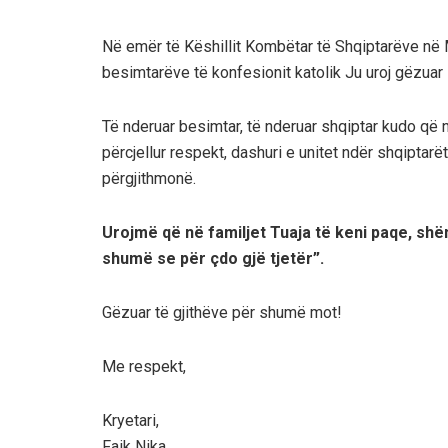
Në emër të Këshillit Kombëtar të Shqiptarëve në M
besimtarëve të konfesionit katolik Ju uroj gëzuar K
Të nderuar besimtar, të nderuar shqiptar kudo që 
përcjellur respekt, dashuri e unitet ndër shqiptarët
përgjithmonë.
Urojmë që në familjet Tuaja të keni paqe, shë
shumë se p
ër
çdo gjë tjetër”.
Gëzuar të gjithëve për shumë mot!
Me respekt,
Kryetari,
Faik Nika