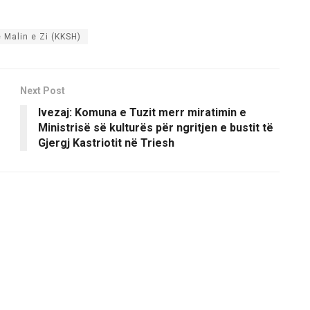
ë Malin e Zi (KKSH)
Next Post
Ivezaj: Komuna e Tuzit merr miratimin e
Ministrisë së kulturës për ngritjen e bustit të
Gjergj Kastriotit në Triesh