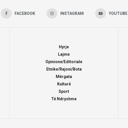
FACEBOOK
INSTAGRAM
YOUTUBE
Hyrje
Lajme
Opinione/Editoriale
Etnike/Rajoni/Bota
Mërgata
Kulturë
Sport
Të Ndryshme