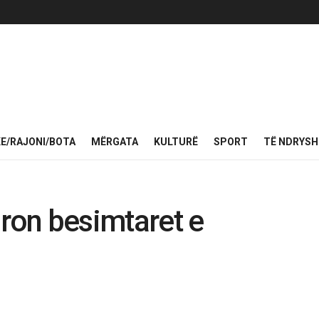
KE/RAJONI/BOTA
MËRGATA
KULTURË
SPORT
TË NDRYS
uron besimtaret e