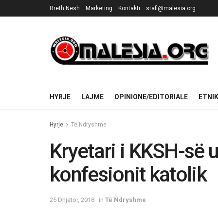
Rreth Nesh
Marketing
Kontakti
stafi@malesia.org
HYRJE
LAJME
OPINIONE/EDITORIALE
ETNI
Hyrje
Të Ndryshme
Kryetari i KKSH-së 
konfesionit katolik
25 Dhjetor, 2018
in
Të Ndryshme