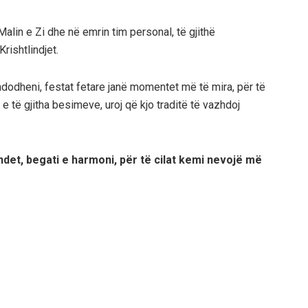
alin e Zi dhe në emrin tim personal, të gjithë
rishtlindjet.
ndodheni, festat fetare janë momentet më të mira, për të
 e të gjitha besimeve, uroj që kjo traditë të vazhdoj
ndet, begati e harmoni, për të cilat kemi nevojë më