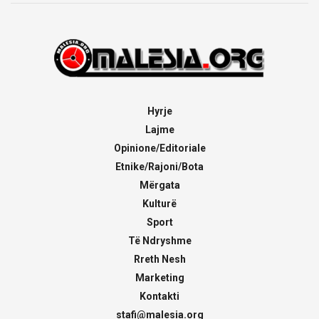
Hyrje
Lajme
Opinione/Editoriale
Etnike/Rajoni/Bota
Mërgata
Kulturë
Sport
Të Ndryshme
Rreth Nesh
Marketing
Kontakti
stafi@malesia.org