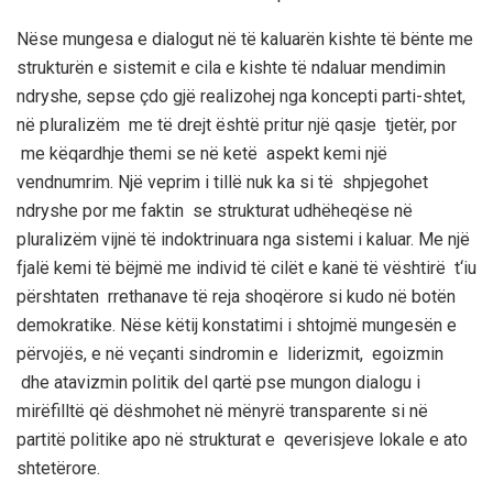
Nëse mungesa e dialogut në të kaluarën kishte të bënte me
strukturën e sistemit e cila e kishte të ndaluar mendimin
ndryshe, sepse çdo gjë realizohej nga koncepti parti-shtet,
në pluralizëm me të drejt është pritur një qasje tjetër, por
me këqardhje themi se në ketë aspekt kemi një
vendnumrim. Një veprim i tillë nuk ka si të shpjegohet
ndryshe por me faktin se strukturat udhëheqëse në
pluralizëm vijnë të indoktrinuara nga sistemi i kaluar. Me një
fjalë kemi të bëjmë me individ të cilët e kanë të vështirë t
‘
iu
përshtaten rrethanave të reja shoqërore si kudo në botën
demokratike. Nëse këtij konstatimi i shtojmë mungesën e
përvojës, e në veçanti sindromin e liderizmit, egoizmin
dhe atavizmin politik del qartë pse mungon dialogu i
mirëfilltë që dëshmohet në mënyrë transparente si në
partitë politike apo në strukturat e qeverisjeve lokale e ato
shtetërore.