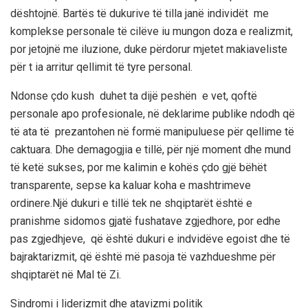
dështojnë. Bartës të dukurive të tilla janë individët me
komplekse personale të cilëve iu mungon doza e realizmit,
por jetojnë me iluzione, duke përdorur mjetet makiaveliste
për t ia arritur qellimit të tyre personal.
Ndonse çdo kush duhet ta dijë peshën e vet, qoftë
personale apo profesionale, në deklarime publike ndodh që
të ata të prezantohen në formë manipuluese për qellime të
caktuara. Dhe demagogjia e tillë, për një moment dhe mund
të ketë sukses, por me kalimin e kohës çdo gjë bëhët
transparente, sepse ka kaluar koha e mashtrimeve
ordinere.Një dukuri e tillë tek ne shqiptarët është e
pranishme sidomos gjatë fushatave zgjedhore, por edhe
pas zgjedhjeve, që është dukuri e indvidëve egoist dhe të
bajraktarizmit, që është më pasoja të vazhdueshme për
shqiptarët në Mal të Zi.
Sindromi i liderizmit dhe atavizmi politik