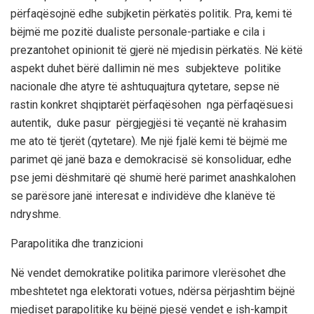
përfaqësojnë edhe subjketin përkatës politik. Pra, kemi të
bëjmë me pozitë dualiste personale-partiake e cila i
prezantohet opinionit të gjerë në mjedisin përkatës. Në këtë
aspekt duhet bërë dallimin në mes subjekteve politike
nacionale dhe atyre të ashtuquajtura qytetare, sepse në
rastin konkret shqiptarët përfaqësohen nga përfaqësuesi
autentik, duke pasur përgjegjësi të veçantë në krahasim
me ato të tjerët (qytetare). Me një fjalë kemi të bëjmë me
parimet që janë baza e demokracisë së konsoliduar, edhe
pse jemi dëshmitarë që shumë herë parimet anashkalohen
se parësore janë interesat e individëve dhe klanëve të
ndryshme.
Parapolitika dhe tranzicioni
Në vendet demokratike politika parimore vlerësohet dhe
mbeshtetet nga elektorati votues, ndërsa përjashtim bëjnë
mjediset parapolitike ku bëjnë pjesë vendet e ish-kampit