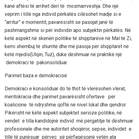
kanë aftësi të arrihet deri të mosmarrveshja. Dhe një
veprim i tillë nga in
di
vid përkatës cilësohet madje si e
“arritur” e momentit, pavarësisht se pasojat janë të
pashmangshme si për individin apo subjektin përkatës. Në
ketë aspekt në skenën politike të shqiptarëve në Mal të Zi,
kemi
shembuj të shumtë
dhe më pasoja për shqiptarët në
ketë mjedis
(Ulqin, Tuz)
, duke dëshmuar në praktikë një
demokraci të pakonsoliduar.
Parimet baza e demokracisë
Demokraci e konsoliduar do të thot të vlerësohen vlerat,
meritokracia dhe parimet pavarësisht ofertave për
koalicione të ndryshme qoftë në nivel lokal dhe qendror.
Pikërisht në këtë aspekt subjektet serioze politike, në
vendet e tilla kandidojnë individ më përg
a
titje të dëshmuar
profesionale dhe me autoritet shoqëror, sepse, individet e
tillë t
ë punësuar përveç së përfaqës
ojnë vetën ata