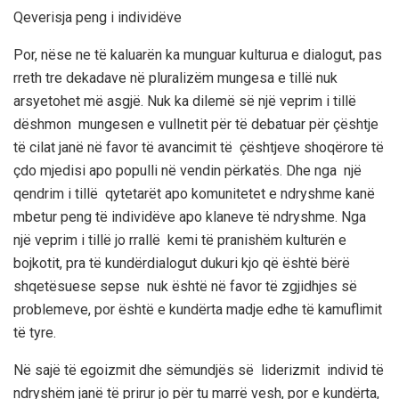
Qeverisja p
eng
i
individëve
Por, nëse ne të kaluarën ka munguar kulturua e dialogut, pas
rreth tre dekadave në pluralizëm mungesa e tillë nuk
arsyetohet më asgjë. Nuk ka dilemë së një veprim i tillë
dëshmon mungesen e vullnetit për të debatuar për çështje
të cilat janë në favor të avancimit të çështjeve shoqërore të
çdo mjedisi apo populli në vendin përkatës. Dhe nga një
qendrim i tillë qytetarët apo komunitetet e ndryshme kanë
mbetur peng të individëve apo klaneve të ndryshme. Nga
një veprim i tillë jo rrallë kemi të pranishëm kulturën e
bojkotit, pra të kundërdialogut dukuri kjo që është bërë
shqetësuese sepse nuk është në favor të zgjidhjes së
problemeve, por është e kundërta madje edhe të kamuflimit
të tyre.
Në sajë të egoizmit dhe sëmundjës së liderizmit individ të
ndryshëm janë të prirur jo për tu marrë vesh, por e kundërta,