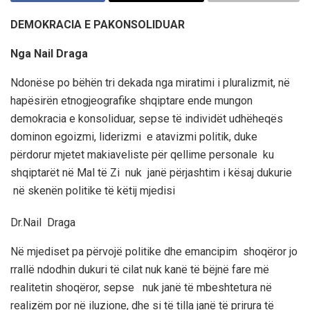
DEMOKRACIA E PAKONSOLIDUAR
Nga Nail Draga
Ndonëse po bëhën tri dekada nga miratimi i pluralizmit, në
hapësirën etnogjeografike shqiptare ende mungon
demokracia e konsoliduar, sepse të individët udhëheqës
dominon egoizmi, liderizmi e atavizmi politik, duke
përdorur mjetet makiaveliste për qellime personale ku
shqiptarët në Mal të Zi nuk janë përjashtim i kësaj dukurie
në skenën politike të këtij mjedisi
Dr.Nail Draga
Në mjediset pa përvojë politike dhe emancipim shoqëror jo
rrallë ndodhin dukuri të cilat nuk kanë të bëjnë fare më
realitetin shoqëror, sepse nuk janë të mbeshtetura në
realizëm por në iluzione, dhe si të tilla janë të prirura të