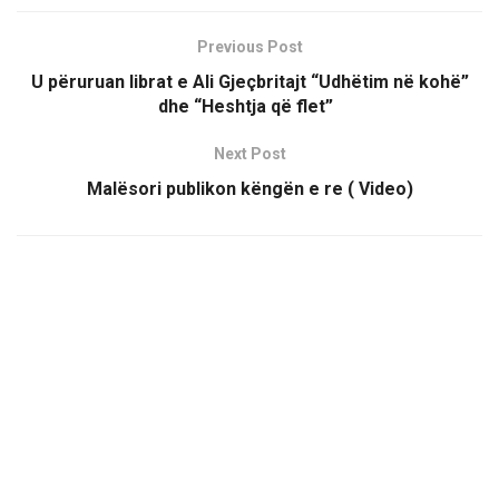
Previous Post
U përuruan librat e Ali Gjeçbritajt “Udhëtim në kohë”
dhe “Heshtja që flet”
Next Post
Malësori publikon këngën e re ( Video)