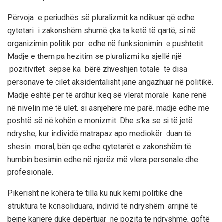
Përvoja e periudhës së pluralizmit ka ndikuar që edhe
qytetari i zakonshëm shumë çka ta ketë të qartë, si në
organizimin politik por edhe në funksionimin e pushtetit.
Madje e them pa hezitim se pluralizmi ka sjellë një
pozitivitet sepse ka bërë zhveshjen totale të disa
personave të cilët aksidentalisht janë angazhuar në politikë.
Madje është për të ardhur keq së vlerat morale kanë rënë
në nivelin më të ulët, si asnjëherë më parë, madje edhe më
poshtë së në kohën e monizmit. Dhe s
‘
ka se si të jetë
ndryshe, kur individë matrapaz apo mediokër duan të
shesin moral, bën qe edhe qytetarët e zakonshëm të
humbin besimin edhe në njerëz më vlera personale dhe
profesionale.
Pikërisht në kohëra të tilla ku nuk kemi politikë dhe
struktura te konsoliduara, individ të ndryshëm arrijnë të
bëjnë karierë duke depërtuar në pozita të ndryshme, qoftë