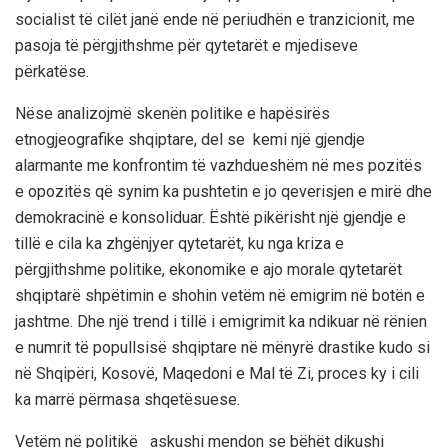
socialist të cilët janë ende në periudhën e tranzicionit, me
pasoja të përgjithshme për qytetarët e mjediseve
përkatëse.
Nëse analizojmë skenën politike e hapësirës
etnogjeografike shqiptare, del se kemi një gjendje
alarmante me konfrontim të vazhdueshëm në mes pozitës
e opozitës që synim ka pushtetin e jo qeverisjen e mirë dhe
demokracinë e konsoliduar. Është pikërisht një gjendje e
tillë e cila ka zhgënjyer qytetarët, ku nga kriza e
përgjithshme politike, ekonomike e ajo morale qytetarët
shqiptarë shpëtimin e shohin vetëm në emigrim në botën e
jashtme. Dhe një trend i tillë i emigrimit ka ndikuar në rënien
e numrit të popullsisë shqiptare në mënyrë drastike
kudo
si
në Shqipëri, Kosovë, Maqedoni e Mal të Zi, proces ky i cili
ka marrë përmasa shqetësuese.
Vetëm në politikë askushi mendon se bëhët dikushi