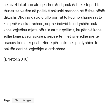
në nivel lokal apo ate qendror. Andaj nuk është e tepërt të
thuhet se vetëm në politikë askushi mendon së është bëhët
dikushi. Dhe një qasje e tillë për fat të keq në shumë raste
ka qenë e suksesshme, sepse individ të ndryshëm nuk
kanë zgjedhur mjete për ti
‘
a arritur qellimit, ku për një kohë
edhe kanë pasur sukses, sepse te tillët janë edhe me të
pranueshëm për pushtetin, e për sa kohë, pa dyshim të
paktën deri në zgjedhjet e ardhshme.
(Dhje
tor, 2018)
Tags:
Nail Draga