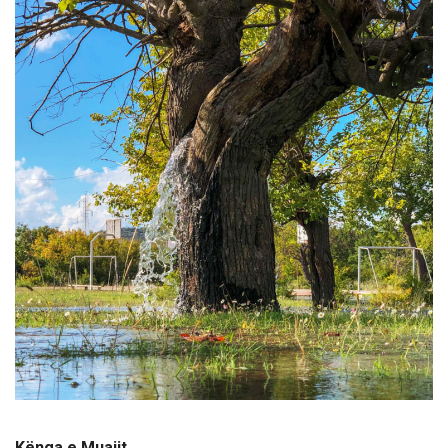
Kënga e Muajit