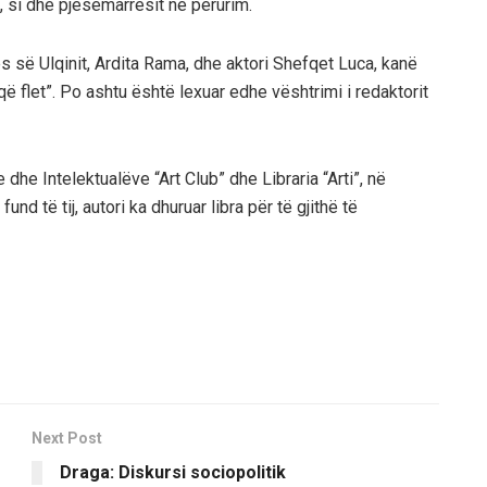
, si dhe pjesëmarrësit në përurim.
s së Ulqinit, Ardita Rama, dhe aktori Shefqet Luca, kanë
 flet”. Po ashtu është lexuar edhe vështrimi i redaktorit
dhe Intelektualëve “Art Club” dhe Libraria “Arti”, në
d të tij, autori ka dhuruar libra për të gjithë të
Next Post
Draga: Diskursi sociopolitik