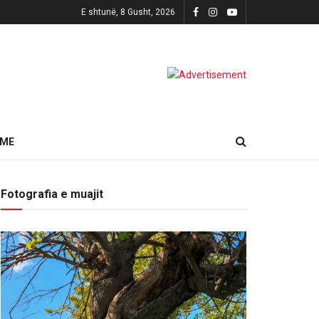
E shtunë, 8 Gusht, 2026
HME
Fotografia e muajit