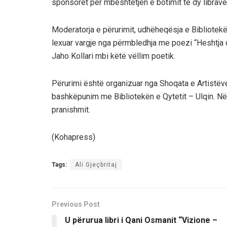
sponsorët për mbështetjen e botimit të dy librave
Moderatorja e përurimit, udhëheqësja e Bibliotekë
lexuar vargje nga përmbledhja me poezi “Heshtja që
Jaho Kollari mbi këtë vëllim poetik.
Përurimi është organizuar nga Shoqata e Artistëve 
bashkëpunim me Bibliotekën e Qytetit – Ulqin. Në fun
pranishmit.
(Kohapress)
Tags:
Ali Gjeçbritaj
Previous Post
U përurua libri i Qani Osmanit “Vizione –