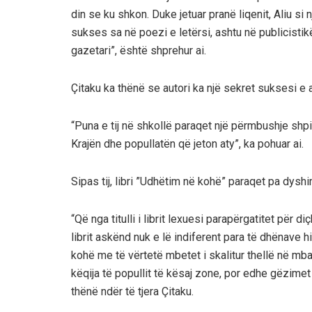
din se ku shkon. Duke jetuar pranë liqenit, Aliu s
sukses sa në poezi e letërsi, ashtu në publicistikë
gazetari”, është shprehur ai.
Çitaku ka thënë se autori ka një sekret suksesi e aj
“Puna e tij në shkollë paraqet një përmbushje sh
Krajën dhe popullatën që jeton aty”, ka pohuar ai.
Sipas tij, libri ”Udhëtim në kohë” paraqet pa dysh
“Që nga titulli i librit lexuesi parapërgatitet për 
librit askënd nuk e lë indiferent para të dhënave 
kohë me të vërtetë mbetet i skalitur thellë në mba
këqija të popullit të kësaj zone, por edhe gëzimet 
thënë ndër të tjera Çitaku.