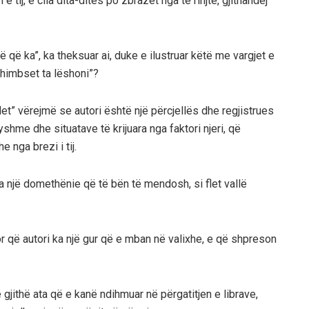
 tij, e cila dita-ditës po zbrazet nga të rinjtë, gjithandej
ë që ka”, ka theksuar ai, duke e ilustruar këtë me vargjet e
 dhimbset ta lëshoni”?
flet” vërejmë se autori është një përcjellës dhe regjistrues
shme dhe situatave të krijuara nga faktori njeri, që
e nga brezi i tij.
” ka një domethënie që të bën të mendosh, si flet vallë
r që autori ka një gur që e mban në valixhe, e që shpreson
 të gjithë ata që e kanë ndihmuar në përgatitjen e librave,