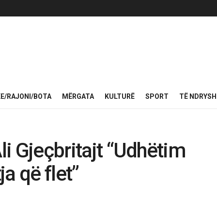
KE/RAJONI/BOTA
MËRGATA
KULTURË
SPORT
TË NDRYS
Ali Gjeçbritajt “Udhëtim
ja që flet”