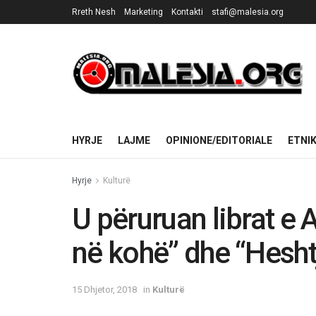
Rreth Nesh
Marketing
Kontakti
stafi@malesia.org
HYRJE
LAJME
OPINIONE/EDITORIALE
ETNI
Hyrje
Kulturë
U përuruan librat e 
në kohë” dhe “Hesht
15 Dhjetor, 2018
in
Kulturë