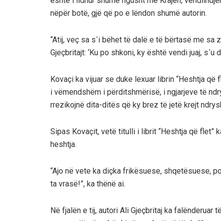
është i lidhur shumë ngusht me Krajën, vendlindjen e
nëpër botë, gjë që po e lëndon shumë autorin.
“Atij, veç sa s᾽i bëhet të dalë e të bërtasë me sa z
Gjeçbritajt: ‘Ku po shkoni, ky është vendi juaj, s᾽u
Kovaçi ka vijuar se duke lexuar librin “Heshtja që 
i vëmendshëm i përditshmërisë, i ngjarjeve të ndry
rrezikojnë dita-ditës që ky brez të jetë krejt ndrysh
Sipas Kovaçit, vetë titulli i librit “Heshtja që flet
heshtja.
“Ajo në vete ka diçka frikësuese, shqetësuese, po
ta vrasë!”, ka thënë ai.
Në fjalën e tij, autori Ali Gjeçbritaj ka falënderuar