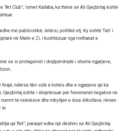
 “Art Club”, Ismet Kallaba, ka thënë se Ali Gjeçbritaj është
shtuar.
 me publicistikë, letërsi, politikë etj. Ky është ‘fati’ i
qiptarë në Malin e Zi, i kushtëzuar nga rrethanat e
ënë se si protagonist i drejtpërdrejtë i shumë ngjarjeve,
alizon…
 Krajë, ndërsa libri vulë e kohës dhe e ngjarjeve që ka
hë, Gjeçbritaj është i shqetësuar për fenomenet negative në
e numrit të nxënësve dhe mbylljen e disa shkollave, rënien
 ai.
shtja që flet”, paraqet edhe një dëshmi se Ali Gjeçbritaj