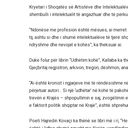
Kryetari i Shoqatës së Artistëve dhe Intelektualëve
shembulli i intelektualit të angazhuar dhe të përku
“Ndonëse me profesion është mësues, ai merret edhe
tij, ashtu si dhe i shumë intelektualëve të tjerë sh
ndryshme dhe nevojat e kohës”, ka theksuar ai.
Duke folur për librin “Udhëtim kohë”, Kallaba ka th
Gjeçbritaj regjistron, arkivon, tregon, dëshmon, an
“Ai është kronist i ngjarjeve më të rëndësishme në
përjetuar autori… Si një ‘udhëtar’ në kohë të pako
trevën e Krajës – shpopullimin e saj, zvogëlimin 
e faktorit politik shqiptar në Krajë”, është shprehur
Poeti Hajredin Kovaçi ka thënë se libri më i ri, “He