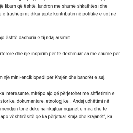
i një liburn që është, lundron me shumë shkathtësi dhe
 e trashëgimi, dikur jepte kontributin në politikë e sot në
o është dashuria e tij ndaj arsimit.
pirtërore dhe një inspirim për të dëshmuar sa më shumë për
im një mini-enciklopedi për Krajën dhe banorët e saj.
diçka interesante, mirëpo ajo që përjetohet me shfletimin e
historike, dokumentare, etnologjike… Andaj udhëtimi në
mendjen tonë duke na rikujtuar ngjarjet e mira dhe të
apo vështirësitë që ka përjetuar Kraja dhe krajanët”, ka