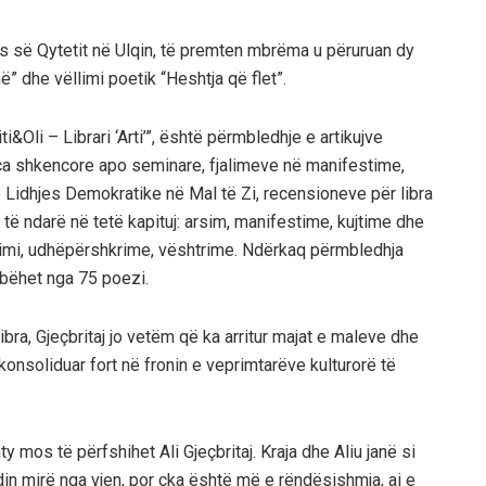
s së Qytetit në Ulqin, të premten mbrëma u përuruan dy
hë” dhe vëllimi poetik “Heshtja që flet”.
ti&Oli – Librari ‘Arti’”, është përmbledhje e artikujve
a shkencore apo seminare, fjalimeve në manifestime,
Lidhjes Demokratike në Mal të Zi, recensioneve për libra
, të ndarë në tetë kapituj: arsim, manifestime, kujtime dhe
gimi, udhëpërshkrime, vështrime. Ndërkaq përmbledhja
ërbëhet nga 75 poezi.
ra, Gjeçbritaj jo vetëm që ka arritur majat e maleve dhe
konsoliduar fort në fronin e veprimtarëve kulturorë të
ty mos të përfshihet Ali Gjeçbritaj. Kraja dhe Aliu janë si
in mirë nga vjen, por çka është më e rëndësishmja, ai e