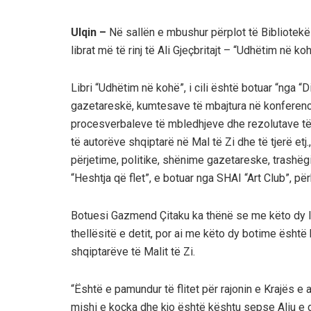
Ulqin –
Në sallën e mbushur përplot të Bibliotekë
librat më të rinj të Ali Gjeçbritajt – “Udhëtim në ko
Libri “Udhëtim në kohë”, i cili është botuar “nga “Di
gazetareskë, kumtesave të mbajtura në konferenc
procesverbaleve të mbledhjeve dhe rezolutave të 
të autorëve shqiptarë në Mal të Zi dhe të tjerë etj.
përjetime, politike, shënime gazetareske, trashë
“Heshtja që flet”, e botuar nga SHAI “Art Club”, p
Botuesi Gazmend Çitaku ka thënë se me këto dy lib
thellësitë e detit, por ai me këto dy botime është 
shqiptarëve të Malit të Zi.
“Është e pamundur të flitet për rajonin e Krajës e a
mishi e kocka dhe kjo është kështu sepse Aliu e d