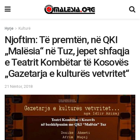
Hyrje
Kulturë
Njoftim: Të premtën, në QKI
„Malësia“ në Tuz, jepet shfaqja
e Teatrit Kombëtar të Kosovës
„Gazetarja e kulturës vetvritet“
21 Nëntor, 2018