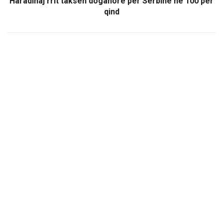
Haradinaj rrit taksën doganore për Serbinë në 100 për
qind