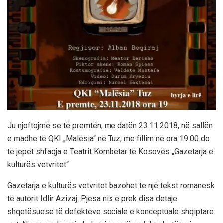
Ju
njoftojmë se
të premtën
,
me datën 23.11.2018
, në sallën
e madhe të QKI „Malësia“ në Tuz, me fillim në ora
19:00
do
të jepet
shfaqj
a
e
Teatrit Kombëtar të Kosovës
„Gazetarja
e
kulturës
vetvritet“
Gazetarja e kulturës vetvritet bazohet te një tekst romanesk
të autorit Idlir Azizaj.
Pjesa nis e prek disa detaje
shqetësuese të defekteve sociale e konceptuale shqiptare