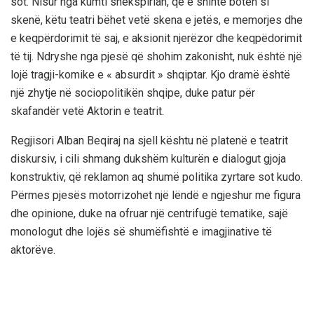
sot. Nisur nga kumti shekspirian, që e shihte botën si
skenë, këtu teatri bëhet vetë skena e jetës, e memorjes dhe
e keqpërdorimit të saj, e aksionit njerëzor dhe keqpëdorimit
të tij.
Ndryshe nga pjesë që shohim zakonisht, nuk është një
lojë tragji-komike e « absurdit » shqiptar. Kjo dramë është
një zhytje në sociopolitikën shqipe, duke patur për
skafandër vetë Aktorin e teatrit.
Regjisori Alban Beqiraj na sjell kështu në platenë e teatrit
diskursiv, i cili shmang dukshëm kulturën e dialogut gjoja
konstruktiv, që reklamon aq shumë politika zyrtare sot kudo.
Përmes pjesës motorrizohet një lëndë e ngjeshur me figura
dhe opinione, duke na ofruar një centrifugë tematike, sajë
monologut dhe lojës së shumëfishtë e imagjinative të
aktorëve.