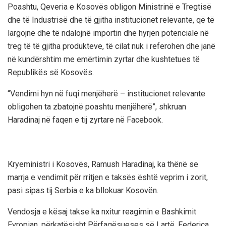
Poashtu, Qeveria e Kosovës obligon Ministrinë e Tregtisë
dhe të Industrisë dhe të gjitha institucionet relevante, që të
largojnë dhe të ndalojnë importin dhe hyrjen potenciale në
treg të të gjitha produkteve, të cilat nuk i referohen dhe janë
në kundërshtim me emërtimin zyrtar dhe kushtetues të
Republikës së Kosovës.
“Vendimi hyn në fuqi menjëherë – institucionet relevante
obligohen ta zbatojnë poashtu menjëherë”, shkruan
Haradinaj në faqen e tij zyrtare në Facebook.
Kryeministri i Kosovës, Ramush Haradinaj, ka thënë se
marrja e vendimit për rritjen e taksës është veprim i zorit,
pasi sipas tij Serbia e ka bllokuar Kosovën.
Vendosja e kësaj takse ka nxitur reagimin e Bashkimit
Evropian, përkatësisht Përfaqësueses së Lartë, Federica