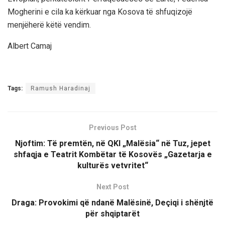
Mogherini e cila ka kërkuar nga Kosova të shfuqizojë
menjëherë këtë vendim.
Albert Camaj
Tags:
Ramush Haradinaj
Previous Post
Njoftim: Të premtën, në QKI „Malësia“ në Tuz, jepet
shfaqja e Teatrit Kombëtar të Kosovës „Gazetarja e
kulturës vetvritet“
Next Post
Draga: Provokimi që ndanë Malësinë, Deçiqi i shënjtë
për shqiptarët