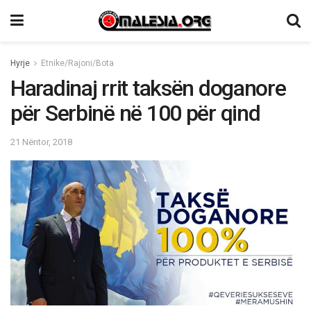
Hyrje
Etnike/Rajoni/Bota
Haradinaj rrit taksën doganore
për Serbinë në 100 për qind
21 Nëntor, 2018