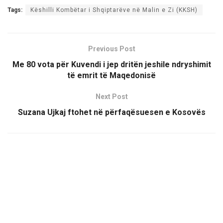
Tags:
Këshilli Kombëtar i Shqiptarëve në Malin e Zi (KKSH)
Previous Post
Me 80 vota për Kuvendi i jep dritën jeshile ndryshimit
të emrit të Maqedonisë
Next Post
Suzana Ujkaj ftohet në përfaqësuesen e Kosovës