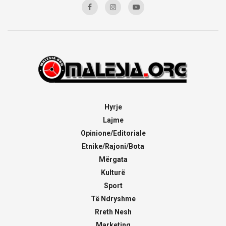
Hyrje
Lajme
Opinione/Editoriale
Etnike/Rajoni/Bota
Mërgata
Kulturë
Sport
Të Ndryshme
Rreth Nesh
Marketing