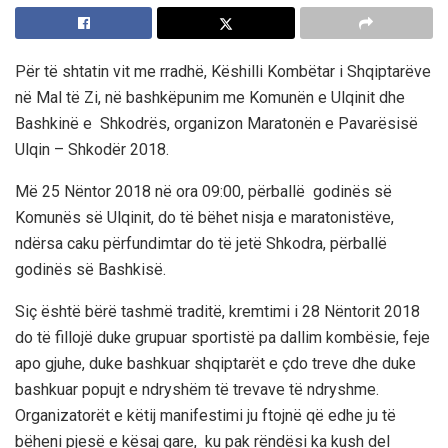
Për të shtatin vit me rradhë, Këshilli Kombëtar i Shqiptarëve
në Mal të Zi, në bashkëpunim me Komunën e Ulqinit dhe
Bashkinë e Shkodrës, organizon Maratonën e Pavarësisë
Ulqin – Shkodër 2018.
Më 25 Nëntor 2018 në ora 09:00, përballë godinës së
Komunës së Ulqinit, do të bëhet nisja e maratonistëve,
ndërsa caku përfundimtar do të jetë Shkodra, përballë
godinës së Bashkisë.
Siç është bërë tashmë traditë, kremtimi i 28 Nëntorit 2018
do të fillojë duke grupuar sportistë pa dallim kombësie, feje
apo gjuhe, duke bashkuar shqiptarët e çdo treve dhe duke
bashkuar popujt e ndryshëm të trevave të ndryshme.
Organizatorët e këtij manifestimi ju ftojnë që edhe ju të
bëheni pjesë e kësaj gare, ku pak rëndësi ka kush del