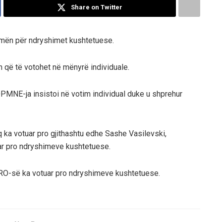
Share on Twitter
smën për ndryshimet kushtetuese.
 që të votohet në mënyrë individuale.
NE-ja insistoi në votim individual duke u shprehur
q ka votuar pro gjithashtu edhe Sashe Vasilevski,
ar pro ndryshimeve kushtetuese.
O-së ka votuar pro ndryshimeve kushtetuese.