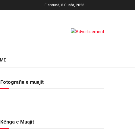
E shtunë, 8 Gusht, 2026
HME
Fotografia e muajit
Kënga e Muajit