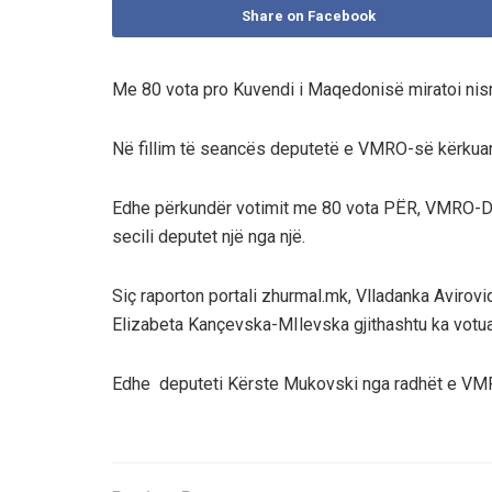
Share on Facebook
Me 80 vota pro Kuvendi i Maqedonisë miratoi ni
Në fillim të seancës deputetë e VMRO-së kërkuan
Edhe përkundër votimit me 80 vota PËR, VMRO-DPM
secili deputet një nga një.
Siç raporton portali zhurmal.mk, Vlladanka Avirovi
Elizabeta Kançevska-MIlevska gjithashtu ka votu
Edhe deputeti Kërste Mukovski nga radhët e VMR