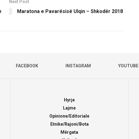
Next Post
e
Maratona e Pavarësisë Ulqin – Shkodër 2018
FACEBOOK
INSTAGRAM
YOUTUBE
Hyrje
Lajme
Opinione/Editoriale
Etnike/Rajoni/Bota
Mërgata