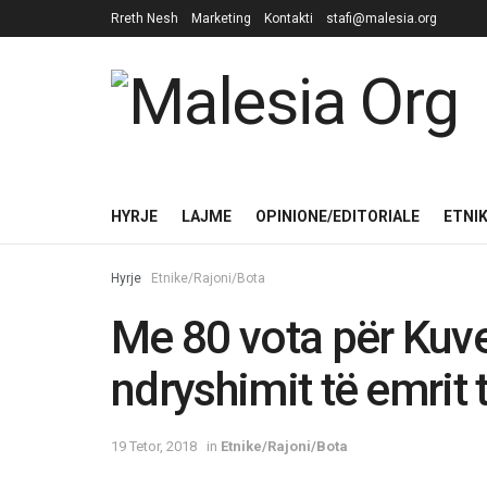
Rreth Nesh
Marketing
Kontakti
stafi@malesia.org
HYRJE
LAJME
OPINIONE/EDITORIALE
ETNI
Hyrje
Etnike/Rajoni/Bota
Me 80 vota për Kuven
ndryshimit të emrit
19 Tetor, 2018
in
Etnike/Rajoni/Bota