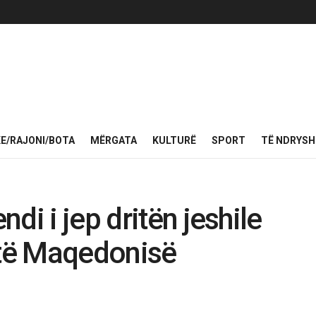
KE/RAJONI/BOTA
MËRGATA
KULTURË
SPORT
TË NDRYS
di i jep dritën jeshile
 të Maqedonisë