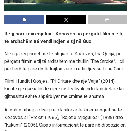
Regjisori i mirënjohur i Kosovës po përgatit filmin e tij
të ardhshëm në vendlindjen e tij në Guci.
Një nga regjisorët më të shquar të Kosovës, Isa Qosja, po
përgatit filmin e tij të ardhshëm me titullin “The Stroke”, i cili
për herë të parë do të trajton vendin e lindjes së tij në Guci.
Filmi i fundit i Qosjes, “Tri Dritare dhe një Varje” (2014),
kishte një qarkullim të gjerë në festivale ndërkombëtare ku
gjithashtu është shpërblyer me çmime të shumta.
Ai është mbrapa disa prej klasikëve të kinematografisë të
Kosovës si “Proka” (1985), “Rojet e Mjegullës” (1988) dhe
“Kukumi” (2005). Sipas informacionit të parë në dispozicion,