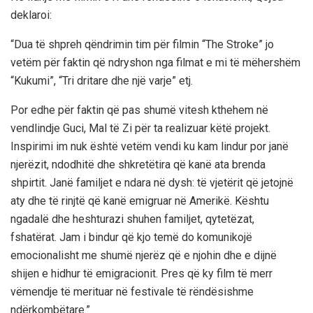
deklaroi:
“Dua të shpreh qëndrimin tim për filmin “The Stroke” jo
vetëm për faktin që ndryshon nga filmat e mi të mëhershëm
“Kukumi”, “Tri dritare dhe një varje” etj.
Por edhe për faktin që pas shumë vitesh kthehem në
vendlindje Guci, Mal të Zi për ta realizuar këtë projekt.
Inspirimi im nuk është vetëm vendi ku kam lindur por janë
njerëzit, ndodhitë dhe shkretëtira që kanë ata brenda
shpirtit. Janë familjet e ndara në dysh: të vjetërit që jetojnë
aty dhe të rinjtë që kanë emigruar në Amerikë. Kështu
ngadalë dhe heshturazi shuhen familjet, qytetëzat,
fshatërat. Jam i bindur që kjo temë do komunikojë
emocionalisht me shumë njerëz që e njohin dhe e dijnë
shijen e hidhur të emigracionit. Pres që ky film të merr
vëmendje të merituar në festivale të rëndësishme
ndërkombëtare.”