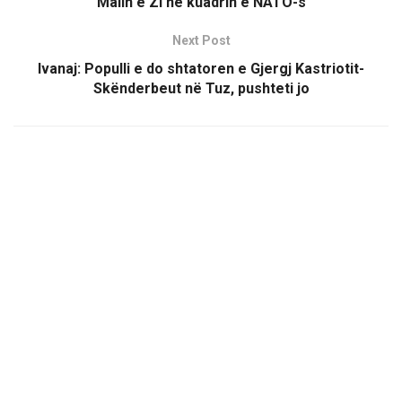
Malin e Zi në kuadrin e NATO-s
Next Post
Ivanaj: Populli e do shtatoren e Gjergj Kastriotit-
Skënderbeut në Tuz, pushteti jo