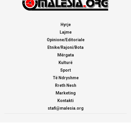
Hyrje
Lajme
Opinione/Editoriale
Etnike/Rajoni/Bota
Mërgata
Kulturë
Sport
Të Ndryshme
Rreth Nesh
Marketing
Kontakti
stafi@malesia.org
© 2000 - 2026
malesia.org