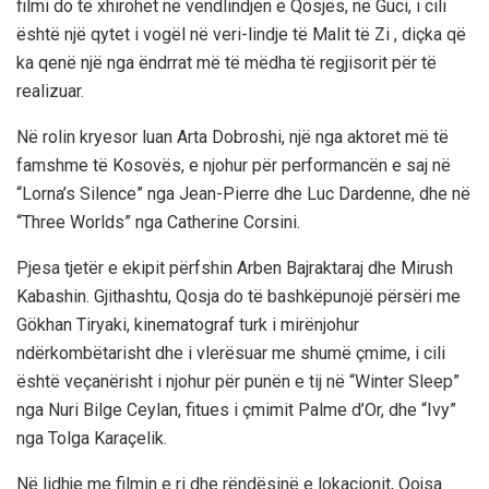
filmi do të xhirohet në vendlindjen e Qosjës, në Guci, i cili
është një qytet i vogël në veri-lindje të Malit të Zi , diçka që
ka qenë një nga ëndrrat më të mëdha të regjisorit për të
realizuar.
Në rolin kryesor luan Arta Dobroshi, një nga aktoret më të
famshme të Kosovës, e njohur për performancën e saj në
“Lorna’s Silence” nga Jean-Pierre dhe Luc Dardenne, dhe në
“Three Worlds” nga Catherine Corsini.
Pjesa tjetër e ekipit përfshin Arben Bajraktaraj dhe Mirush
Kabashin. Gjithashtu, Qosja do të bashkëpunojë përsëri me
Gökhan Tiryaki, kinematograf turk i mirënjohur
ndërkombëtarisht dhe i vlerësuar me shumë çmime, i cili
është veçanërisht i njohur për punën e tij në “Winter Sleep”
nga Nuri Bilge Ceylan, fitues i çmimit Palme d’Or, dhe “Ivy”
nga Tolga Karaçelik.
Në lidhje me filmin e ri dhe rëndësinë e lokacionit, Qojsa