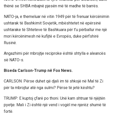
thënë se SHBA mbajnë pjesën më të madhe të barrës.
NATO-ja, e themeluar në vitin 1949 për të frenuar kërcënimin
ushtarak të Bashkimit Sovjetik, mbështetet në epërsinë
ushtarake të Shteteve të Bashkuara për t’u përballur me një
mori kërcënimesh në kufijtë e Evropës, duke përfshirë
Rusinë.
Angazhimi për mbrojtje reciproke është shtylla e aleancës
së NATO-s.
Biseda Carlson-Trump në Fox News.
CARLSON: Përse duhet që djali im të shkojë në Mal të Zi
për ta mbrojtur atë nga sulmi? Përse të jetë kështu?
TRUMP: E kuptoj çfarë po thoni. Unë kam shtruar të njëjtën
pyetje. Mali i Zi është një vend i vogël me njerëz shumë të
fortë.