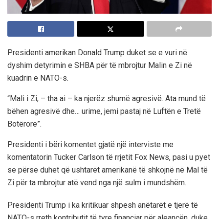
Presidenti amerikan Donald Trump duket se e vuri në
dyshim detyrimin e SHBA për të mbrojtur Malin e Zi në
kuadrin e NATO-s.
“Mali i Zi, – tha ai – ka njerëz shumë agresivë. Ata mund të
bëhen agresivë dhe… urime, jemi pastaj në Luftën e Tretë
Botërore”.
Presidenti i bëri komentet gjatë një interviste me
komentatorin Tucker Carlson të rrjetit Fox News, pasi u pyet
se përse duhet që ushtarët amerikanë të shkojnë në Mal të
Zi për ta mbrojtur atë vend nga një sulm i mundshëm.
Presidenti Trump i ka kritikuar shpesh anëtarët e tjerë të
NATO-s rreth kontributit të tyre financiar për aleancën, duke