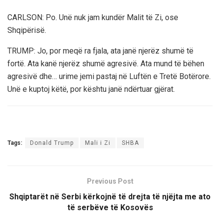
CARLSON: Po. Unë nuk jam kundër Malit të Zi, ose
Shqipërisë.
TRUMP: Jo, por meqë ra fjala, ata janë njerëz shumë të
fortë. Ata kanë njerëz shumë agresivë. Ata mund të bëhen
agresivë dhe… urime jemi pastaj në Luftën e Tretë Botërore.
Unë e kuptoj këtë, por kështu janë ndërtuar gjërat.
Tags:
Donald Trump
Mali i Zi
SHBA
Previous Post
Shqiptarët në Serbi kërkojnë të drejta të njëjta me ato
të serbëve të Kosovës