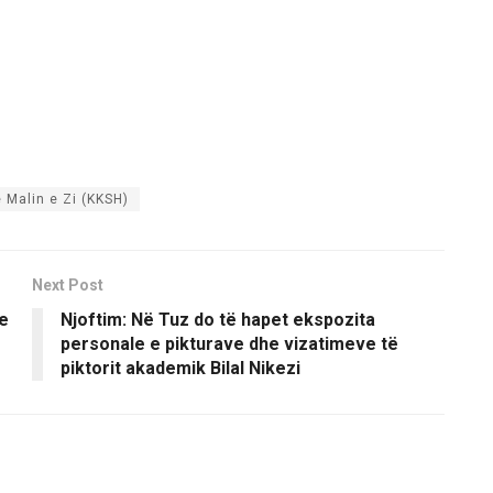
ë Malin e Zi (KKSH)
Next Post
he
Njoftim: Në Tuz do të hapet ekspozita
personale e pikturave dhe vizatimeve të
piktorit akademik Bilal Nikezi