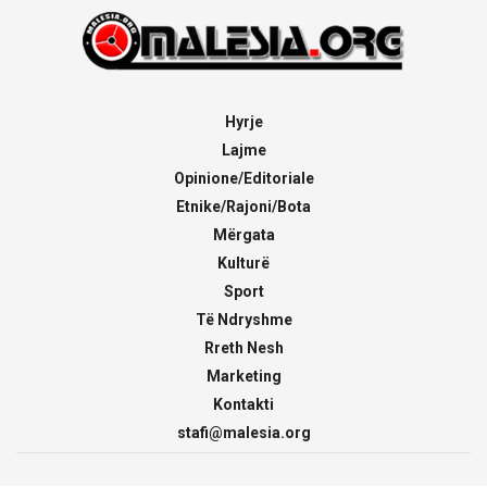
Hyrje
Lajme
Opinione/Editoriale
Etnike/Rajoni/Bota
Mërgata
Kulturë
Sport
Të Ndryshme
Rreth Nesh
Marketing
Kontakti
stafi@malesia.org