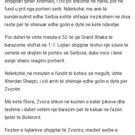
shqiptari tjeter Xhemaili, i cili po shkonte në rrjetë, por në
fund u prit nga portieri serb. Ndërkohë, me anë të
kundërsulmit edhe Serbia është shfaqur rrezikshëm në disa
raste për të shënuar edhe golin e dytë në këtë ndeshje.
Por duhet të vinte minuta e 52-të që Granit Xhaka të
barazonte shifrat në 1-1. Lojtari shqiptar lëshoi një silurë të
vërtetë në drejtim të portës së Serbisë, duke mos i lënë
asnjë shans reagimi portierit.
Ndërkohë, në minutën e fundit të kohës së rregullt, ishte
Xherdan Shaqiri, i cili arriti të shënojë edhe golin e dytë për
Zvicrën.
Me këtë fitore, Zvicra shkon në kuotën e katër pikëve dhe
tashmë i duhet vetëm një barazim për të kaluar në fazën
tjetër të Botërorit.
Festen e lojtarëve shqiptar të Zvicrës, mediet serbe e