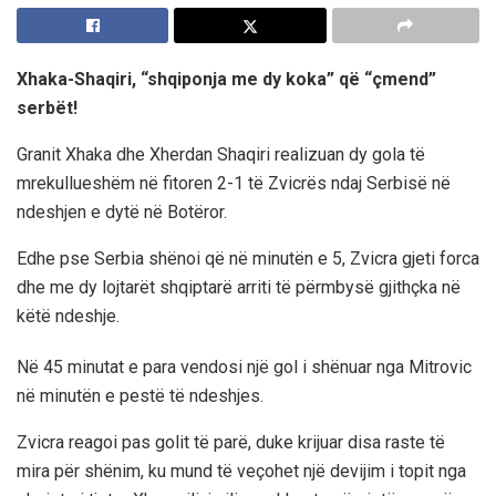
Xhaka-Shaqiri, “shqiponja me dy koka” që “çmend”
serbët!
Granit Xhaka dhe Xherdan Shaqiri realizuan dy gola të
mrekullueshëm në fitoren 2-1 të Zvicrës ndaj Serbisë në
ndeshjen e dytë në Botëror.
Edhe pse Serbia shënoi që në minutën e 5, Zvicra gjeti forca
dhe me dy lojtarët shqiptarë arriti të përmbysë gjithçka në
këtë ndeshje.
Në 45 minutat e para vendosi një gol i shënuar nga Mitrovic
në minutën e pestë të ndeshjes.
Zvicra reagoi pas golit të parë, duke krijuar disa raste të
mira për shënim, ku mund të veçohet një devijim i topit nga