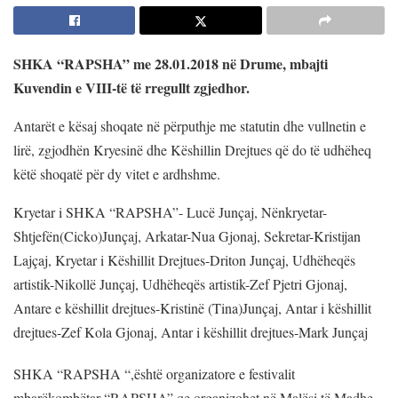
SHKA “RAPSHA” me 28.01.2018 në Drume, mbajti
Kuvendin e VIII-të të rregullt zgjedhor.
Antarët e kësaj shoqate në përputhje me statutin dhe vullnetin e
lirë, zgjodhën Kryesinë dhe Këshillin Drejtues që do të udhëheq
këtë shoqatë për dy vitet e ardhshme.
Kryetar i SHKA “RAPSHA”- Lucë Junçaj
,
Nënkryetar-
Shtjefën(Cicko)Junçaj
,
Arkatar-Nua Gjonaj
,
Sekretar-Kristijan
Lajçaj
,
Kryetar i Këshillit Drejtues-Driton Junçaj
,
Udhëheqës
artistik-Nikollë Junçaj
,
Udhëheqës artistik-Zef Pjetri Gjonaj
,
Antare e këshillit drejtues-Kristinë (Tina)Junçaj
,
Antar i këshillit
drejtues-Zef Kola Gjonaj
,
Antar i këshillit drejtues-Mark Junçaj
SHKA “RAPSHA “,është organizatore e festivalit
mbarëkombëtar “RAPSHA” qe organizohet në Malësi të Madhe