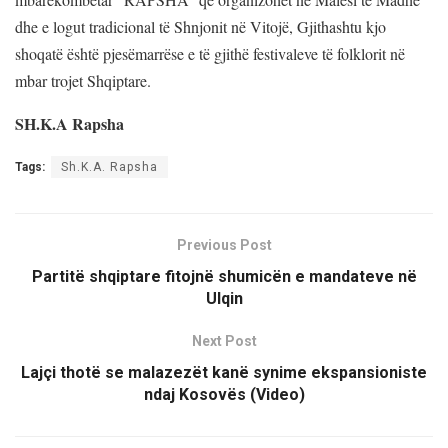
dhe e logut tradicional të Shnjonit
në Vitojë,
Gjithashtu kjo
shoqatë është pjesëmarrëse e të gjithë festivaleve të folklorit në
mbar trojet Shqiptare.
SH.K.A Rapsha
Tags:
Sh.K.A. Rapsha
Previous Post
Partitë shqiptare fitojnë shumicën e mandateve në
Ulqin
Next Post
Lajçi thotë se malazezët kanë synime ekspansioniste
ndaj Kosovës (Video)