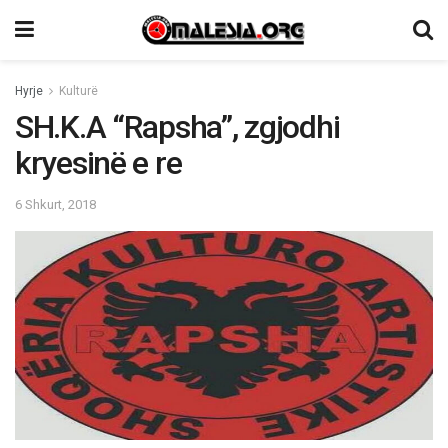
Hyrje
Kulturë
SH.K.A “Rapsha”, zgjodhi
kryesinë e re
6 Shkurt, 2018