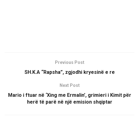
Previous Post
SH.K.A “Rapsha”, zgjodhi kryesinë e re
Next Post
Mario i ftuar në ‘Xing me Ermalin’, grimieri i Kimit për
herë të parë në një emision shqiptar