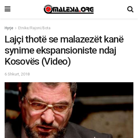
Hyrje
Etnike/Rajoni/Bota
Lajçi thotë se malazezët kanë
synime ekspansioniste ndaj
Kosovës (Video)
6 Shkurt, 2018