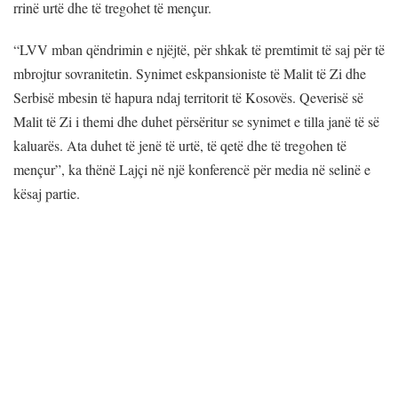
rrinë urtë dhe të tregohet të mençur.
“LVV mban qëndrimin e njëjtë, për shkak të premtimit të saj për të
mbrojtur sovranitetin. Synimet eskpansioniste të Malit të Zi dhe
Serbisë mbesin të hapura ndaj territorit të Kosovës. Qeverisë së
Malit të Zi i themi dhe duhet përsëritur se synimet e tilla janë të së
kaluarës. Ata duhet të jenë të urtë, të qetë dhe të tregohen të
mençur”, ka thënë Lajçi në një konferencë për media në selinë e
kësaj partie.