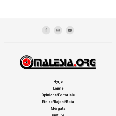
Hyrje
Lajme
Opinione/Editoriale
Etnike/Rajoni/Bota
Mërgata
Kulturë