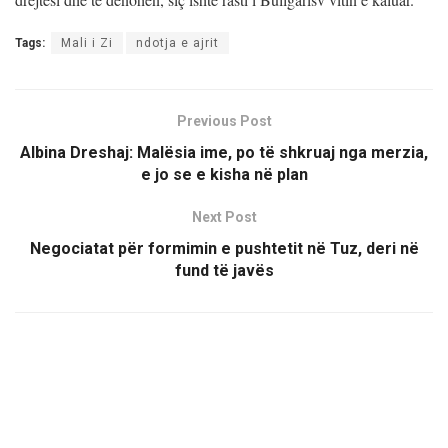
Tags:
Mali i Zi
ndotja e ajrit
Previous Post
Albina Dreshaj: Malësia ime, po të shkruaj nga merzia,
e jo se e kisha në plan
Next Post
Negociatat për formimin e pushtetit në Tuz, deri në
fund të javës