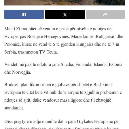
Mali i Zi rradhitet në vendin e pestë për nivelin e ndotjes në
Evropë, pas Bosnje e Hercegovinës, Maqedonisë ,Bullgarisë dhe
Polonisë, kurse në vend të 6-të gjenden Hungaria dhe në të 7-in
Serbia, trasnmeton TV Teuta.
Vendet më pak të ndotura janë Suedia, Finlanda, Islanda, Estonia
dhe Norvegjia.
Brukseli planifikon rritjen e gjobave për shtetet e Bashkimit
Evropian të cilët këtë vit nuk do të arrijnë të zgjidhin problemin e
ndotjes së ajrit, duke vendosur masa ligjore dhe t’i zbatojnë
standardet.
Disa prej tyre madje mund të dalin para Gjykatës Evropiane për
drejtësi dhe të dënohen, siç ishte rasti i Bullgarisv vitin e kaluar.