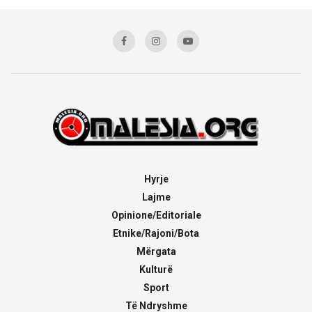
Hyrje
Lajme
Opinione/Editoriale
Etnike/Rajoni/Bota
Mërgata
Kulturë
Sport
Të Ndryshme