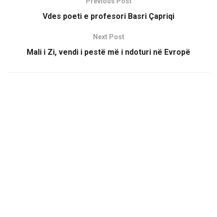
Previous Post
Vdes poeti e profesori Basri Çapriqi
Next Post
Mali i Zi, vendi i pestë më i ndoturi në Evropë