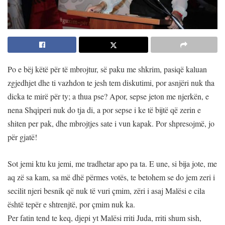
Po e bëj këtë për të mbrojtur, së paku me shkrim, pasiqë kaluan
zgjedhjet dhe ti vazhdon te jesh tem diskutimi, por asnjëri nuk tha
dicka te mirë për ty; a thua pse? Apor, sepse jeton me njerkën, e
nena Shqiperi nuk do tja di, a por sepse i ke të bijtë që zerin e
shiten per pak, dhe mbrojtjes sate i vun kapak. Por shpresojmë, jo
për gjatë!
Sot jemi ktu ku jemi, me tradhetar apo pa ta. E une, si bija jote, me
aq zë sa kam, sa më dhë përmes votës, te betohem se do jem zeri i
secilit njeri besnik që nuk të vuri çmim, zëri i asaj Malësi e cila
është tepër e shtrenjtë, por çmim nuk ka.
Per fatin tend te keq, djepi yt Malësi rriti Juda, rriti shum sish,