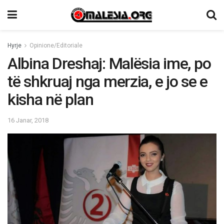
Hyrje
Opinione/Editoriale
Albina Dreshaj: Malësia ime, po
të shkruaj nga merzia, e jo se e
kisha në plan
16 Janar, 2018