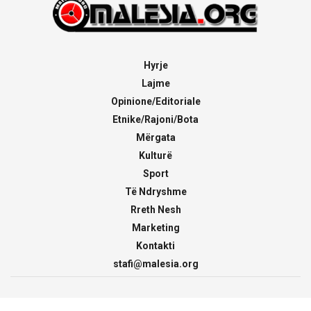
Hyrje
Lajme
Opinione/Editoriale
Etnike/Rajoni/Bota
Mërgata
Kulturë
Sport
Të Ndryshme
Rreth Nesh
Marketing
Kontakti
stafi@malesia.org
© 2000 - 2026
malesia.org