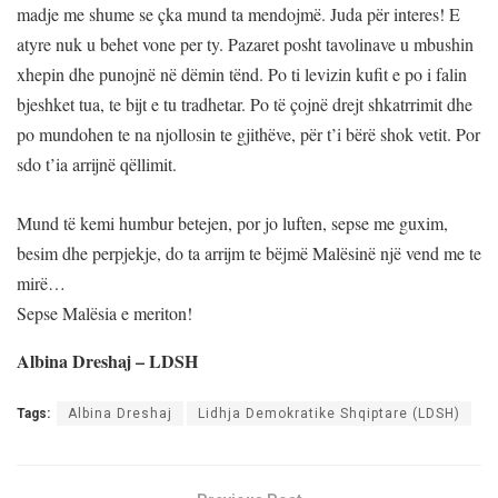
madje me shume se çka mund ta mendojmë. Juda për interes! E
atyre nuk u behet vone per ty. Pazaret posht tavolinave u mbushin
xhepin dhe punojnë në dëmin tënd. Po ti levizin kufit e po i falin
bjeshket tua, te bijt e tu tradhetar. Po të çojnë drejt shkatrrimit dhe
po mundohen te na njollosin te gjithëve, për t’i bërë shok vetit. Por
sdo t’ia arrijnë qëllimit.
Mund të kemi humbur betejen, por jo luften, sepse me guxim,
besim dhe perpjekje, do ta arrijm te bëjmë Malësinë një vend me te
mirë…
Sepse Malësia e meriton!
Albina Dreshaj – LDSH
Tags:
Albina Dreshaj
Lidhja Demokratike Shqiptare (LDSH)