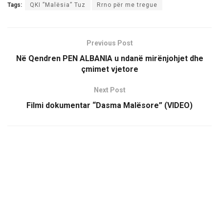
Tags:
QKI ”Malësia” Tuz
Rrno për me tregue
Previous Post
Në Qendren PEN ALBANIA u ndanë mirënjohjet dhe
çmimet vjetore
Next Post
Filmi dokumentar “Dasma Malësore” (VIDEO)