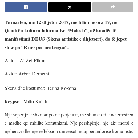
Të marten, më 12 dhjetor 2017, me fillim në ora 19, në
Qendrën kulturo-informative “Malësia”, në kuad
ër të
manifestimit DEUS (Skena artistike e dhjetorit)
, do të jepet
shfaqja “Rrno për me tregue”.
Autor : At Zef Pllumi
Aktor: Arben Derhemi
Skena dhe kostumet: Berina Kokona
Regjisor: Milto Kutali
Nje veper jo e shkruar po r e perjetuar, me shume drite ne erresiren
e madhe qe mbillte komunizmi. Nje pershpirtje, nje akt moral e
njeherazi dhe nje refleksion universal, ndaj perandorise komuniste.