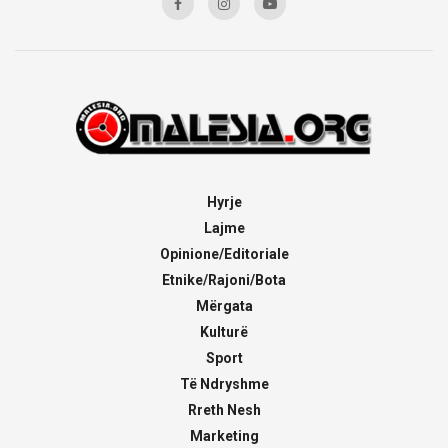
Hyrje
Lajme
Opinione/Editoriale
Etnike/Rajoni/Bota
Mërgata
Kulturë
Sport
Të Ndryshme
Rreth Nesh
Marketing