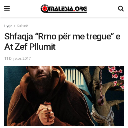
Hyrje
Kulturë
Shfaqja “Rrno për me tregue” e
At Zef Pllumit
11 Dhjetor, 2017