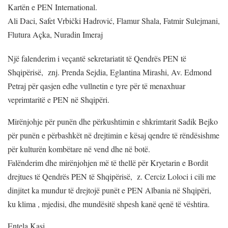
Kartën e PEN International.
Ali Daci, Safet Vrbički Hadrović, Flamur Shala, Fatmir Sulejmani,
Flutura Açka, Nuradin Imeraj
Një falenderim i veçantë sekretariatit të Qendrës PEN të
Shqipërisë, znj. Prenda Sejdia, Eglantina Mirashi, Av. Edmond
Petraj për qasjen edhe vullnetin e tyre për të menaxhuar
veprimtaritë e PEN në Shqipëri.
Mirënjohje për punën dhe përkushtimin e shkrimtarit Sadik Bejko
për punën e përbashkët në drejtimin e kësaj qendre të rëndësishme
për kulturën kombëtare në vend dhe në botë.
Falënderim dhe mirënjohjen më të thellë për Kryetarin e Bordit
drejtues të Qendrës PEN të Shqipërisë, z. Cerciz Loloci i cili me
dinjitet ka mundur të drejtojë punët e PEN Albania në Shqipëri,
ku klima , mjedisi, dhe mundësitë shpesh kanë qenë të vështira.
Entela Kasi,