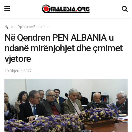
Hyrje
Opinione/Editoriale
Në Qendren PEN ALBANIA u
ndanë mirënjohjet dhe çmimet
vjetore
10 Dhjetor, 2017