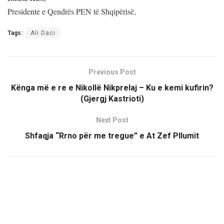
Presidente e Qendrës PEN të Shqipërisë,
Tags:
Ali Daci
Previous Post
Kënga më e re e Nikollë Nikprelaj – Ku e kemi kufirin?
(Gjergj Kastrioti)
Next Post
Shfaqja “Rrno për me tregue” e At Zef Pllumit