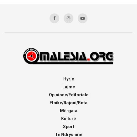
Hyrje
Lajme
Opinione/Editoriale
Etnike/Rajoni/Bota
Mërgata
Kulturë
Sport
Të Ndryshme