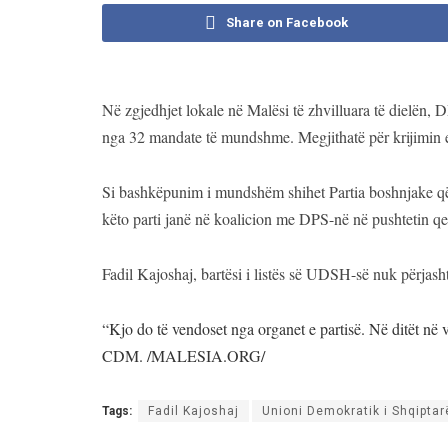
Share on Facebook
Në zgjedhjet lokale në Malësi të zhvilluara të dielën, 
nga 32 mandate të mundshme. Megjithatë për krijimin
Si bashkëpunim i mundshëm shihet Partia boshnjake q
këto parti janë në koalicion me DPS-në në pushtetin q
Fadil Kajoshaj, bartësi i listës së UDSH-së nuk përja
“Kjo do të vendoset nga organet e partisë. Në ditët në 
CDM. /MALESIA.ORG/
Tags:
Fadil Kajoshaj
Unioni Demokratik i Shqipta