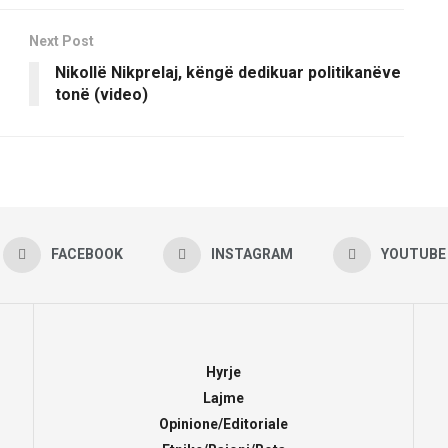
Next Post
Nikollë Nikprelaj, këngë dedikuar politikanëve
tonë (video)
FACEBOOK
INSTAGRAM
YOUTUBE
Hyrje
Lajme
Opinione/Editoriale