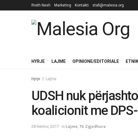
Rreth Nesh
Marketing
Kontakti
stafi@malesia.org
HYRJE
LAJME
OPINIONE/EDITORIALE
ETNI
Hyrje
Lajme
UDSH nuk përjasht
koalicionit me DPS
28 Nëntor, 2017
in
Lajme
,
Të Zgjedhura