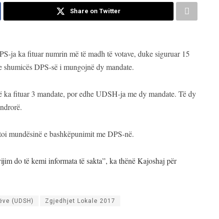
Share on Twitter
DPS-ja ka fituar numrin më të madh të votave, duke siguruar 15
 e shumicës DPS-së i mungojnë dy mandate.
ë ka fituar 3 mandate, por edhe UDSH-ja me dy mandate. Të dy
endrorë.
shtoi mundësinë e bashkëpunimit me DPS-në.
vijim do të kemi informata të sakta”, ka thënë Kajoshaj për
rëve (UDSH)
Zgjedhjet Lokale 2017