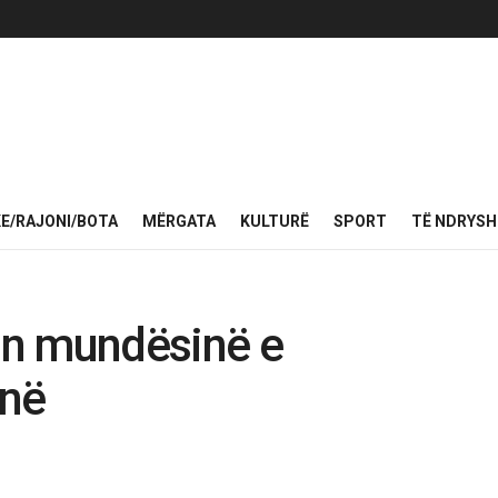
KE/RAJONI/BOTA
MËRGATA
KULTURË
SPORT
TË NDRYS
on mundësinë e
-në