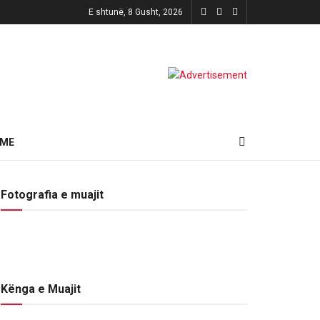
E shtunë, 8 Gusht, 2026
HME
Fotografia e muajit
Kënga e Muajit