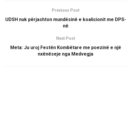
Previous Post
UDSH nuk përjashton mundësinë e koalicionit me DPS-
në
Next Post
Meta: Ju uroj Festën Kombëtare me poezinë e një
nxënëseje nga Medvegja