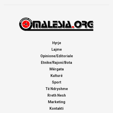
Hyrje
Lajme
Opinione/Editoriale
Etnike/Rajoni/Bota
Mërgata
Kulturë
Sport
Të Ndryshme
Rreth Nesh
Marketing
Kontakti