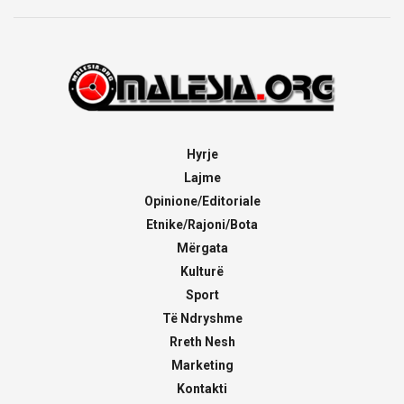
Hyrje
Lajme
Opinione/Editoriale
Etnike/Rajoni/Bota
Mërgata
Kulturë
Sport
Të Ndryshme
Rreth Nesh
Marketing
Kontakti