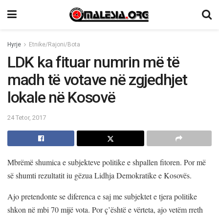
Hyrje
Etnike/Rajoni/Bota
LDK ka fituar numrin më të
madh të votave në zgjedhjet
lokale në Kosovë
24 Tetor, 2017
Mbrëmë shumica e subjekteve politike e shpallen fitoren. Por më
së shumti rezultatit iu gëzua Lidhja Demokratike e Kosovës.
Ajo pretendonte se diferenca e saj me subjektet e tjera politike
shkon në mbi 70 mijë vota. Por ç’është e vërteta, ajo vetëm rreth