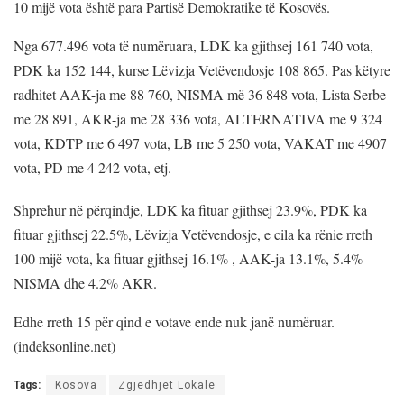
10 mijë vota është para Partisë Demokratike të Kosovës.
Nga 677.496 vota të numëruara, LDK ka gjithsej 161 740 vota,
PDK ka 152 144, kurse Lëvizja Vetëvendosje 108 865. Pas këtyre
radhitet AAK-ja me 88 760, NISMA më 36 848 vota, Lista Serbe
me 28 891, AKR-ja me 28 336 vota, ALTERNATIVA me 9 324
vota, KDTP me 6 497 vota, LB me 5 250 vota, VAKAT me 4907
vota, PD me 4 242 vota, etj.
Shprehur në përqindje, LDK ka fituar gjithsej 23.9%, PDK ka
fituar gjithsej 22.5%, Lëvizja Vetëvendosje, e cila ka rënie rreth
100 mijë vota, ka fituar gjithsej 16.1% , AAK-ja 13.1%, 5.4%
NISMA dhe 4.2% AKR.
Edhe rreth 15 për qind e votave ende nuk janë numëruar.
(indeksonline.net)
Tags:
Kosova
Zgjedhjet Lokale