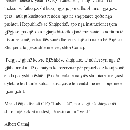
përshëndetëse kryetari i OJQ “Labeatet”, Luigj Camaj, i cili
theksoi se fatkeqësisht kësaj ngjarje por edhe shumë ngjarjeve
tjera , nuk ju kushtohet rëndësi nga ne shqiptarët, qoftë nga
pushteti i Republikës së Shqipërisë, apo nga institucionet tjera
gjëgjëse, pasiqë këto ngjarje historike janë momente të ndritura të
historisë sonë, të traditës sonë dhe të asaj që ajo na ka bërë që sot
Shqipëria ta gëzoi shtetin e vet, shtoi Camaj.
Përgjatë gjithë këtyre Bjëshkëve shqiptare, të ndalet syri nga të
gjitha mrekullitë që natyra ka rezervuar për pejsazhet e kësaj zonë,
e cila padyshim është një ndër perlat e natyrës shqiptare, me çrast
qytetarë të shumtë kaluan disa çaste të këndshme në shoqërinë e
njëni tjetrit.
Mbas këtij aktiviteti OJQ “Labetatët”, për të gjithë shtegëtarët
shtroi, një koktei modest, në restorantin “Verdi”.
Albert Camaj