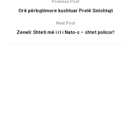
Previous Post
Orë përkujtimore kushtuar Prelë Sinishtajt
Next Post
Zeneli: Shteti më i ri i Nato-s – shtet policor!