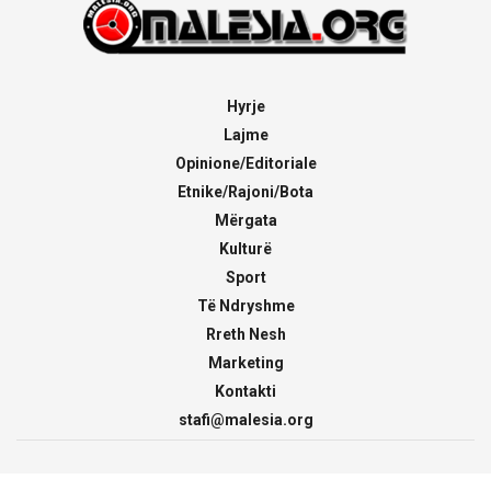
Hyrje
Lajme
Opinione/Editoriale
Etnike/Rajoni/Bota
Mërgata
Kulturë
Sport
Të Ndryshme
Rreth Nesh
Marketing
Kontakti
stafi@malesia.org
© 2000 - 2026
malesia.org