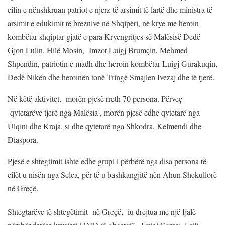
cilin e nënshkruan patriot e njerz të arsimit të lartë dhe ministra të
arsimit e edukimit të breznive në Shqipëri, në krye me heroin
kombëtar shqiptar gjatë e para Kryengritjes së Malësisë Dedë
Gjon Lulin, Hilë Mosin, Imzot Luigj Brumçin, Mehmed
Shpendin, patriotin e madh dhe heroin kombëtar Luigj Gurakuqin,
Dedë Nikën dhe heroinën tonë Tringë Smajlen Ivezaj dhe të tjerë.
Në këtë aktivitet, morën pjesë rreth 70 persona. Përveç
qytetarëve tjerë nga Malësia , morën pjesë edhe qytetarë nga
Ulqini dhe Kraja, si dhe qytetarë nga Shkodra, Kelmendi dhe
Diaspora.
Pjesë e shtegtimit ishte edhe grupi i përbërë nga disa persona të
cilët u nisën nga Selca, për të u bashkangjitë nën Ahun Shekullorë
në Greçë.
Shtegtarëve të shtegëtimit në Greçë, iu drejtua me një fjalë