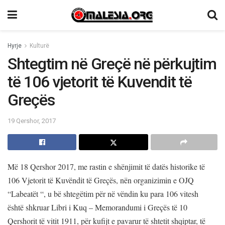
Hyrje
Kulturë
Shtegtim në Greçë në përkujtim
të 106 vjetorit të Kuvendit të
Greçës
19 Qershor, 2017
Më 18 Qershor 2017, me rastin e shënjimit të datës historike të
106 Vjetorit të Kuvëndit të Greçës, nën organizimin e OJQ
“Labeatët “, u bë shtegëtim për në vëndin ku para 106 vitesh
është shkruar Libri i Kuq – Memorandumi i Greçës të 10
Qershorit të vitit 1911, për kufijt e pavarur të shtetit shqiptar, të