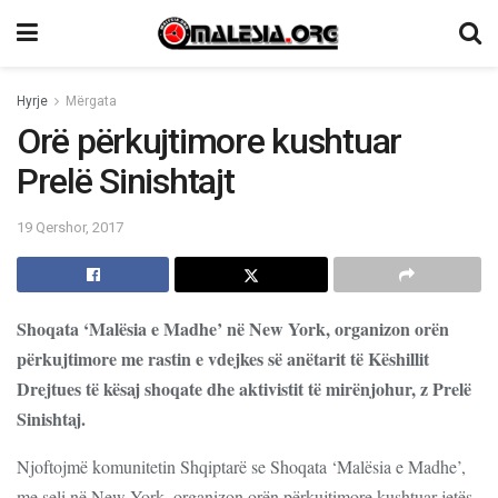
Hyrje
Mërgata
Orë përkujtimore kushtuar
Prelë Sinishtajt
19 Qershor, 2017
Shoqata ‘Malësia e Madhe’ në New York, organizon orën
përkujtimore me rastin e vdejkes së anëtarit të Këshillit
Drejtues të kësaj shoqate dhe aktivistit të mirënjohur, z Prelë
Sinishtaj.
Njoftojmë komunitetin Shqiptarë se Shoqata ‘Malësia e Madhe’,
me seli në New York, organizon orën përkujtimore kushtuar jetës