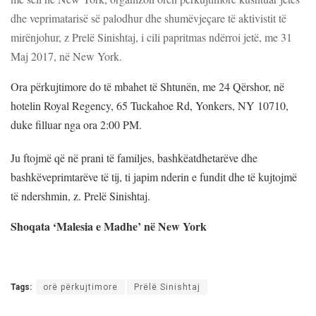
dhe veprimatarisë së palodhur dhe shumëvjeçare të aktivistit të
mirënjohur, z Prelë Sinishtaj, i cili papritmas ndërroi jetë, me 31
Maj 2017, në New York.
Ora përkujtimore do të mbahet të Shtunën, me 24 Qërshor, në
hotelin Royal Regency, 65 Tuckahoe Rd, Yonkers, NY 10710,
duke filluar nga ora 2:00 PM.
Ju ftojmë që në prani të familjes, bashkëatdhetarëve dhe
bashkëveprimtarëve të tij, ti japim nderin e fundit dhe të kujtojmë
të ndershmin, z. Prelë Sinishtaj.
Shoqata ‘Malesia e Madhe’ në New York
Tags:
orë përkujtimore
Prëlë Sinishtaj