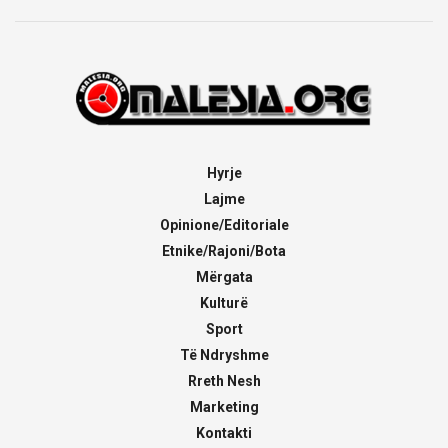
Hyrje
Lajme
Opinione/Editoriale
Etnike/Rajoni/Bota
Mërgata
Kulturë
Sport
Të Ndryshme
Rreth Nesh
Marketing
Kontakti