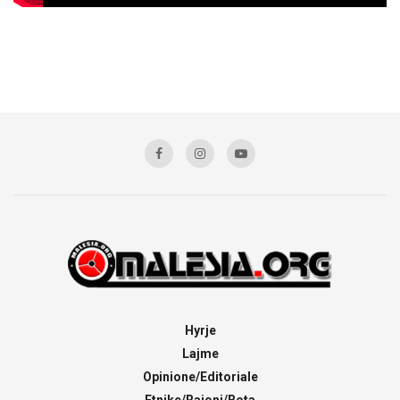
Hyrje
Lajme
Opinione/Editoriale
Etnike/Rajoni/Bota