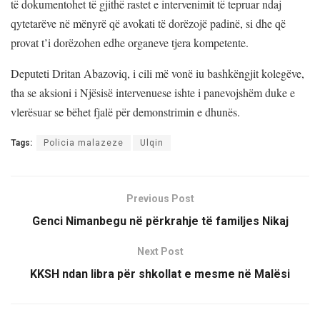
të dokumentohet të gjithë rastet e intervenimit të tepruar ndaj
qytetarëve në mënyrë që avokati të dorëzojë padinë, si dhe që
provat t’i dorëzohen edhe organeve tjera kompetente.
Deputeti Dritan Abazoviq, i cili më vonë iu bashkëngjit kolegëve,
tha se aksioni i Njësisë intervenuese ishte i panevojshëm duke e
vlerësuar se bëhet fjalë për demonstrimin e dhunës.
Tags:
Policia malazeze
Ulqin
Previous Post
Genci Nimanbegu në përkrahje të familjes Nikaj
Next Post
KKSH ndan libra për shkollat e mesme në Malësi