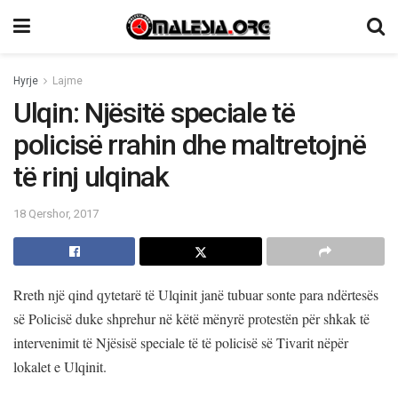
Hyrje
Lajme
Ulqin: Njësitë speciale të
policisë rrahin dhe maltretojnë
të rinj ulqinak
18 Qershor, 2017
Rreth një qind qytetarë të Ulqinit janë tubuar sonte para ndërtesës
së Policisë duke shprehur në këtë mënyrë protestën për shkak të
intervenimit të Njësisë speciale të të policisë së Tivarit nëpër
lokalet e Ulqinit.