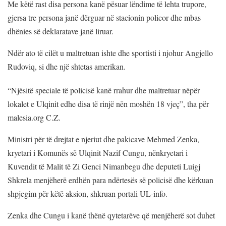
Me këtë rast disa persona kanë pësuar lëndime të lehta trupore,
gjersa tre persona janë dërguar në stacionin policor dhe mbas
dhënies së deklaratave janë liruar.
Ndër ato të cilët u maltretuan ishte dhe sportisti i njohur Angjello
Rudoviq, si dhe një shtetas amerikan.
“Njësitë speciale të policisë kanë rrahur dhe maltretuar nëpër
lokalet e Ulqinit edhe disa të rinjë nën moshën 18 vjeç”,
tha p
ër
malesia.org C.Z.
Ministri për të drejtat e njeriut dhe pakicave Mehmed Zenka,
kryetari i Komunës së Ulqinit Nazif Cungu, nënkryetari i
Kuvendit të Malit të Zi Genci Nimanbegu dhe deputeti Luigj
Shkrela menjëherë erdhën para ndërtesës së policisë dhe kërkuan
shpjegim për këtë aksion, shkruan portali UL-info.
Zenka dhe Cungu i kanë thënë qytetarëve që menjëherë sot duhet