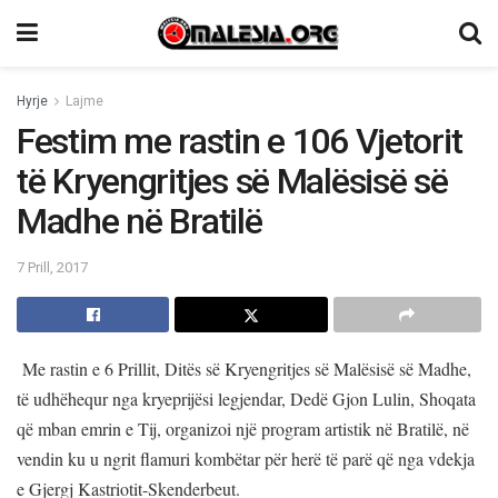
Hyrje
Lajme
Festim me rastin e 106 Vjetorit
të Kryengritjes së Malësisë së
Madhe në Bratilë
7 Prill, 2017
Me rastin e 6 Prillit, Ditës së Kryengritjes së Malësisë së Madhe,
të udhëhequr nga kryeprijësi legjendar, Dedë Gjon Lulin, Shoqata
që mban emrin e Tij, organizoi një program artistik në Bratilë, në
vendin ku u ngrit flamuri kombëtar për herë të parë që nga vdekja
e Gjergj Kastriotit-Skenderbeut.