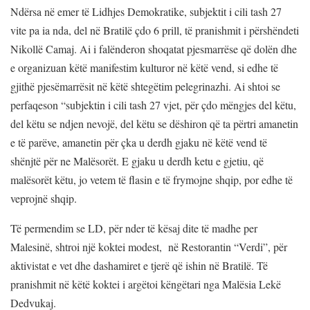
Ndërsa në emer të Lidhjes Demokratike, subjektit i cili tash 27
vite pa ia nda, del në Bratilë çdo 6 prill, të pranishmit i përshëndeti
Nikollë Camaj. Ai i falënderon shoqatat pjesmarrëse që dolën dhe
e organizuan këtë manifestim kulturor në këtë vend, si edhe të
gjithë pjesëmarrësit në këtë shtegëtim pelegrinazhi. Ai shtoi se
perfaqeson “subjektin i cili tash 27 vjet, për çdo mëngjes del këtu,
del këtu se ndjen nevojë, del këtu se dëshiron që ta përtri amanetin
e të parëve, amanetin për çka u derdh gjaku në këtë vend të
shënjtë për ne Malësorët. E gjaku u derdh ketu e gjetiu, që
malësorët këtu, jo vetem të flasin e të frymojne shqip, por edhe të
veprojnë shqip.
Të permendim se LD, për nder të kësaj dite të madhe per
Malesinë, shtroi një koktei modest, në Restorantin “Verdi”, për
aktivistat e vet dhe dashamiret e tjerë që ishin në Bratilë. Të
pranishmit në këtë koktei i argëtoi këngëtari nga Malësia Lekë
Dedvukaj.