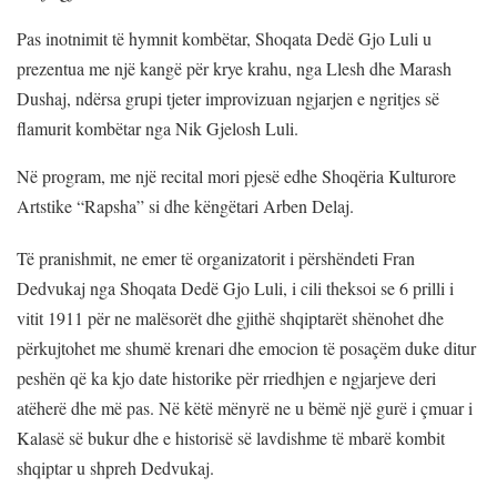
Pas inotnimit të hymnit kombëtar, Shoqata Dedë Gjo Luli u
prezentua me një kangë për krye krahu, nga Llesh dhe Marash
Dushaj, ndërsa grupi tjeter improvizuan ngjarjen e ngritjes së
flamurit kombëtar nga Nik Gjelosh Luli.
Në program, me një recital mori pjesë edhe Shoqëria Kulturore
Artstike “Rapsha” si dhe këngëtari Arben Delaj.
Të pranishmit, ne emer të organizatorit i përshëndeti Fran
Dedvukaj nga Shoqata Dedë Gjo Luli, i cili theksoi se 6 prilli i
vitit 1911 për ne malësorët dhe gjithë shqiptarët shënohet dhe
përkujtohet me shumë krenari dhe emocion të posaçëm duke ditur
peshën që ka kjo date historike për rriedhjen e ngjarjeve deri
atëherë dhe më pas. Në këtë mënyrë ne u bëmë një gurë i çmuar i
Kalasë së bukur dhe e historisë së lavdishme të mbarë kombit
shqiptar u shpreh Dedvukaj.