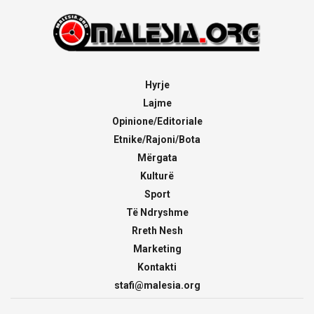
Hyrje
Lajme
Opinione/Editoriale
Etnike/Rajoni/Bota
Mërgata
Kulturë
Sport
Të Ndryshme
Rreth Nesh
Marketing
Kontakti
stafi@malesia.org