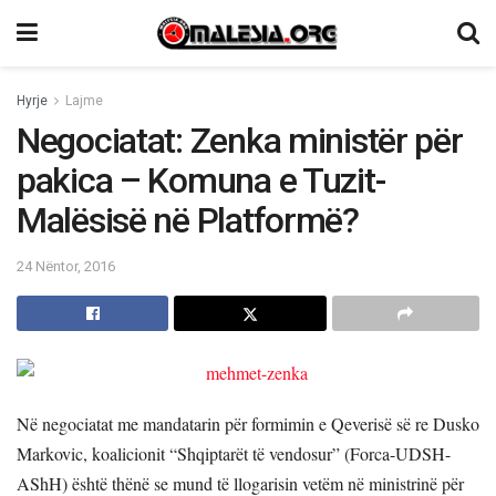
Hyrje
Lajme
Negociatat: Zenka ministër për
pakica – Komuna e Tuzit-
Malësisë në Platformë?
24 Nëntor, 2016
Në negociatat me mandatarin për formimin e Qeverisë së re Dusko
Markovic, koalicionit “Shqiptarët të vendosur” (Forca-UDSH-
AShH) është thënë se mund të llogarisin vetëm në ministrinë për