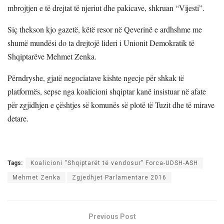
mbrojtjen e të drejtat të njeriut dhe pakicave, shkruan “Vijesti”.
Siç thekson kjo gazetë, këtë resor në Qeverinë e ardhshme me
shumë mundësi do ta drejtojë lideri i Unionit Demokratik të
Shqiptarëve Mehmet Zenka.
Përndryshe, gjatë negociatave kishte ngecje për shkak të
platformës, sepse nga koalicioni shqiptar kanë insistuar në afate
për zgjidhjen e çështjes së komunës së plotë të Tuzit dhe të mirave
detare.
Tags:
Koalicioni “Shqiptarët të vendosur” Forca-UDSH-ASH
Mehmet Zenka
Zgjedhjet Parlamentare 2016
Previous Post