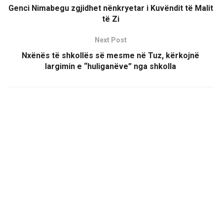
Genci Nimabegu zgjidhet nënkryetar i Kuvëndit të Malit
të Zi
Next Post
Nxënës të shkollës së mesme në Tuz, kërkojnë
largimin e “huliganëve” nga shkolla