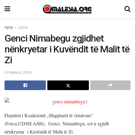
Hyrje
Lajme
Genci Nimabegu zgjidhet
nënkryetar i Kuvëndit të Malit të
Zi
24 Nëntor, 2016
Deputeti i Koalicionit „Shqiptarët të vëndosur“
(Forca,UDSH,ASH), Genci Nimanbegu, sot u zgjidh
nënkryetar i Kuvëndit të Malit të Zi.