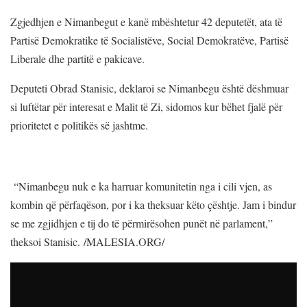
Zgjedhjen e Nimanbegut e kanë mbështetur 42 deputetët, ata të
Partisë Demokratike të Socialistëve, Social Demokratëve, Partisë
Liberale dhe partitë e pakicave.
Deputeti Obrad Stanisic, deklaroi se Nimanbegu është dëshmuar
si luftëtar për interesat e Malit të Zi, sidomos kur bëhet fjalë për
prioritetet e politikës së jashtme.
“Nimanbegu nuk e ka harruar komunitetin nga i cili vjen, as
kombin që përfaqëson, por i ka theksuar këto çështje. Jam i bindur
se me zgjidhjen e tij do të përmirësohen punët në parlament,”
theksoi Stanisic.
/MALESIA.ORG/