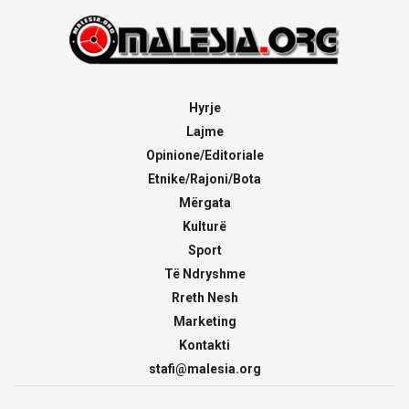
Hyrje
Lajme
Opinione/Editoriale
Etnike/Rajoni/Bota
Mërgata
Kulturë
Sport
Të Ndryshme
Rreth Nesh
Marketing
Kontakti
stafi@malesia.org