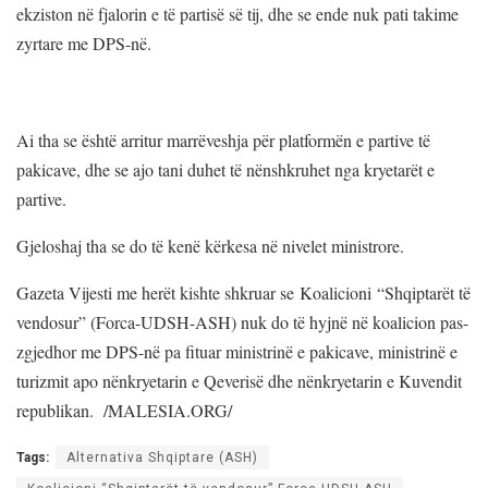
ekziston në fjalorin e të partisë së tij, dhe se ende nuk pati takime
zyrtare me DPS-në.
Ai tha se është arritur marrëveshja për platformën e partive të
pakicave, dhe se ajo tani duhet të nënshkruhet nga kryetarët e
partive.
Gjeloshaj tha se do të kenë kërkesa në nivelet ministrore.
Gazeta Vijesti me herët kishte shkruar se Koalicioni “Shqiptarët të
vendosur” (Forca-UDSH-ASH) nuk do të hyjnë në koalicion pas-
zgjedhor me DPS-në pa fituar ministrinë e pakicave, ministrinë e
turizmit apo nënkryetarin e Qeverisë dhe nënkryetarin e Kuvendit
republikan. /MALESIA.ORG/
Tags:
Alternativa Shqiptare (ASH)