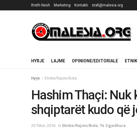
Rreth Nesh
Marketing
Kontakti
stafi@malesia.org
HYRJE
LAJME
OPINIONE/EDITORIALE
ETNI
Hyrje
Etnike/Rajoni/Bota
Hashim Thaçi: Nuk 
shqiptarët kudo që j
20 Tetor, 2016
in
Etnike/Rajoni/Bota
,
Të Zgjedhura