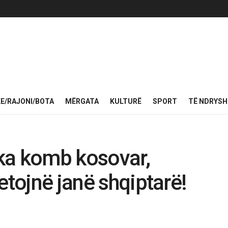
KE/RAJONI/BOTA
MËRGATA
KULTURË
SPORT
TË NDRYS
ka komb kosovar,
etojnë janë shqiptarë!