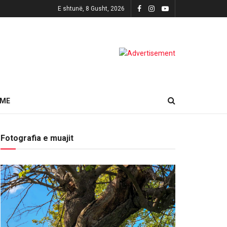
E shtunë, 8 Gusht, 2026
HME
Fotografia e muajit