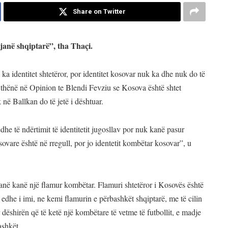
Share on Twitter
janë shqiptarë”, tha Thaçi.
a identitet shtetëror, por identitet kosovar nuk ka dhe nuk do të
ka thënë në Opinion te Blendi Fevziu se Kosova është shtet
 në Ballkan do të jetë i dështuar.
e të ndërtimit të identitetit jugosllav por nuk kanë pasur
osovare është në rregull, por jo identetit kombëtar kosovar”, u
anë kanë një flamur kombëtar. Flamuri shtetëror i Kosovës është
të edhe i imi, ne kemi flamurin e përbashkët shqiptarë, me të cilin
ëshirën që të ketë një kombëtare të vetme të futbollit, e madje
ashkët.