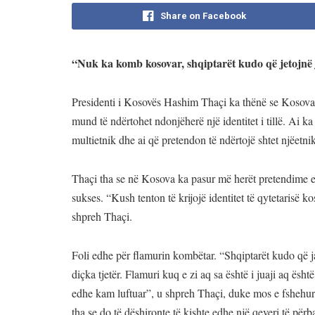
Share on Facebook
“Nuk ka komb kosovar, shqiptarët kudo që jetojnë 
Presidenti i Kosovës Hashim Thaçi ka thënë se Kosova k
mund të ndërtohet ndonjëherë një identitet i tillë. Ai 
multietnik dhe ai që pretendon të ndërtojë shtet njëetnik
Thaçi tha se në Kosova ka pasur më herët pretendime edh
sukses. “Kush tenton të krijojë identitet të qytetarisë k
shpreh Thaçi.
Foli edhe për flamurin kombëtar. “Shqiptarët kudo që j
diçka tjetër. Flamuri kuq e zi aq sa është i juaji aq ësh
edhe kam luftuar”, u shpreh Thaçi, duke mos e fshehur d
tha se do të dëshironte të kishte edhe një qeveri të përb