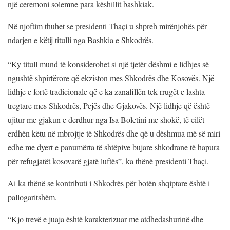
një ceremoni solemne para këshillit bashkiak.
Në njoftim thuhet se presidenti Thaçi u shpreh mirënjohës për
ndarjen e këtij titulli nga Bashkia e Shkodrës.
“Ky titull mund të konsiderohet si një tjetër dëshmi e lidhjes së
ngushtë shpirtërore që ekziston mes Shkodrës dhe Kosovës. Një
lidhje e fortë tradicionale që e ka zanafillën tek rrugët e lashta
tregtare mes Shkodrës, Pejës dhe Gjakovës. Një lidhje që është
ujitur me gjakun e derdhur nga Isa Boletini me shokë, të cilët
erdhën këtu në mbrojtje të Shkodrës dhe që u dëshmua më së miri
edhe me dyert e panumërta të shtëpive bujare shkodrane të hapura
për refugjatët kosovarë gjatë luftës”, ka thënë presidenti Thaçi.
Ai ka thënë se kontributi i Shkodrës për botën shqiptare është i
pallogaritshëm.
“Kjo trevë e juaja është karakterizuar me atdhedashurinë dhe