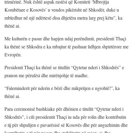
trimërinë. Nuk është aspak rastësi që Komiteti ‘Mbrojtja
Kombëtare e Kosovës’ u vendos pikërisht në Shkodër, duke u
mbledhur në një ndërtesë disa dhjetëra metra larg prej këtu”, ka
thënë ai.
Me kulturën e pasur dhe hapjen ndaj perëndimit, presidenti Thaçi
ka thënë se Shkodra e ka mbajtur të pashuar lidhjen shpirtërore me
Evropën.
Presidenti Thaçi ka thënë se titullin “Qytetar nderi i Shkodrës” e
pranon me përulësi dhe mirënjohje të madhe.
“Faleminderit për nderin e bërë dhe mikpritjen e ngrohtë!”, ka
thënë ai.
Para ceremonisë bashkiake për dhënien e titullit “Qytetar nderi i
Shkodrës”, i cili presidentit Thaçi iu nda për rolin dhe kontributin
e tij për shpalljen e pavarësisë së Kosovës dhe për angazhimin dhe
kontributin e tij për paqen dhe stabilitetin në rajon, ai dhe