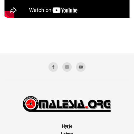
Hyrje
Lajme