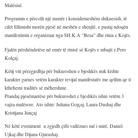
Malësisë.
Programin e përcolli një numër i konsiderueshëm shikuesish, të
cilët fillimisht morën pjesë në meshën e shenjtë, e pastaj ndoqën
manifestimin e organizuar nga SH.K.A “Besa” dhe rinia e Kojës.
Fjalën përshëndetëse në emër të rinisë së Kojës e mbajti z.Pero
Kolçaj.
Këtij viti përzgjedhja për bukuroshen e bjeshkës nuk kishte
karakter garues vetëm karakter revijal manifestativ me qellim qe ti
kthehemi traditës së mëhershme.
Prandaj pjesëmarrëse për bukuroshet e bjeshkës ishin vetëm 3
vajza malësore. Ato ishin: Juliana Gojçaj, Laura Dushaj dhe
Kristijana Junçaj
Në këtë eveniment u zgjedh çifti vallëzues më i mirë, Daniel
Ujkaj dhe Dijana Gjurashaj.