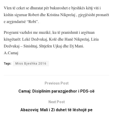
Vlen të ceket se dhuratat për bukuroshet e bjeshkës këtij viti i
kishin siguruar Robert dhe Kristina Nikprelaj , gjegjësisht pronarët
e argjendarisë “Robi”.
Programi vazhdoi me muzikë, ku të pranishmit i argëtuan
këngëtarët: Lekë Dedvukaj, Kolë dhe Hanë Nikprelaj, Liria
Dedvukaj – Sinishtaj, Shtjefen Ujkaj dhe Dj Mani.
A.Camaj
Tags:
Miss Bjeshka 2016
Previous Post
Camaj: Disiplinim parazgjedhor i PDS-së
Next Post
Abazoviq: Mali i Zi duhet të lëshojë pe